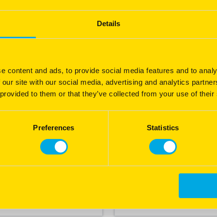
Details
e content and ads, to provide social media features and to analy
 our site with our social media, advertising and analytics partn
 provided to them or that they’ve collected from your use of their
Preferences
Statistics
Voorkom straatgras 
 bruin. Zit er nog leven in
Voorkom straatgras: zaai SO
plekken en onkruidgroei.
Lees meer