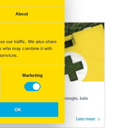
About
se our traffic. We also share
ers who may combine it with
 services.
Marketing
na droogteschade!
S en bescherm je grasmat tegen droogte, kale
OK
Lees meer