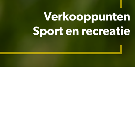
Verkooppunten
Sport en recreatie
Het assortiment graszaden van Barenbrug is te
verkrijgen via een netwerk van gespecialiseerde
distributeurs in Nederland. Naast de levering van deze
producten adviseren zij over de productkeuze voor
uiteenlopende toepassingen
Om een gespecialiseerde dealer bij jou in de buurt te
vinden klik je op een van onderstaande productgroepen
en vul je jouw plaatsnaam en zoekafstand in.