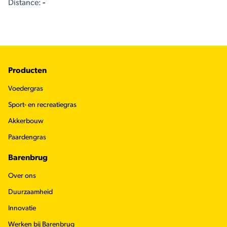
Distance:
-
Footer
Producten
Voedergras
Sport- en recreatiegras
Akkerbouw
Paardengras
Barenbrug
Over ons
Duurzaamheid
Innovatie
Werken bij Barenbrug