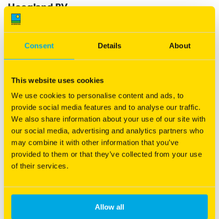
Hoogland BV
Neptunusweg 3, 8938 AA Leeuwarden NL, Nederland
Distance:
-
Consent
Details
About
Intervema BV
This website uses cookies
Burgemeester J.G. Legroweg 80, 9761 TD Eelde NL,
Nederland
We use cookies to personalise content and ads, to
provide social media features and to analyse our traffic.
Distance:
-
We also share information about your use of our site with
our social media, advertising and analytics partners who
Johan Schuitema
may combine it with other information that you’ve
Zandtangerweg 46, 9584 AL Mussel NL, Nederland
provided to them or that they’ve collected from your use
of their services.
Distance:
-
Kuypers graszoden
Allow all
Gijzelsestraat 18, 5074 RS Biezenmortel NL, Nederland