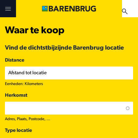
Skip to main content
Waar te koop
Uitdagingen en oplossingen
Uitdagingen en oplossingen
Uitdagingen en oplossingen
Vind de dichtstbijzijnde Barenbrug locatie
Technologieën
Technologieën
Producten
Distance
Producten
Producten
Teelthandleidingen
Eenheden: Kilometers
Nieuws & Events
Praktijkervaringen
Verkooppunten
Herkomst
Verkooppunten
Teelthandleidingen
Nieuws & Events
Nieuws & Events
Adres, Plaats, Postcode, ...
Verkooppunten
Type locatie