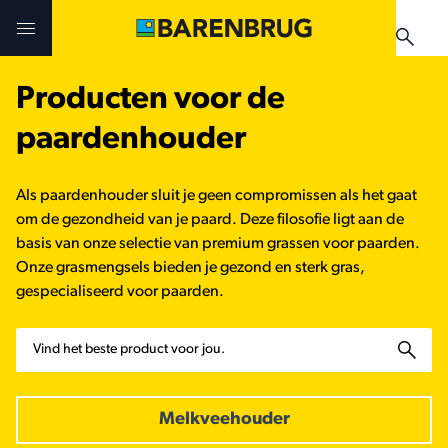
Skip to main content
Producten voor de
Uitdagingen en oplossingen
Uitdagingen en oplossingen
Uitdagingen en oplossingen
paardenhouder
Technologieën
Technologieën
Producten
Als paardenhouder sluit je geen compromissen als het gaat
Producten
Producten
om de gezondheid van je paard. Deze filosofie ligt aan de
Teelthandleidingen
basis van onze selectie van premium grassen voor paarden.
Onze grasmengsels bieden je gezond en sterk gras,
Nieuws & Events
Praktijkervaringen
Verkooppunten
gespecialiseerd voor paarden.
Verkooppunten
Teelthandleidingen
Nieuws & Events
Zoeken
Nieuws & Events
Verkooppunten
Melkveehouder