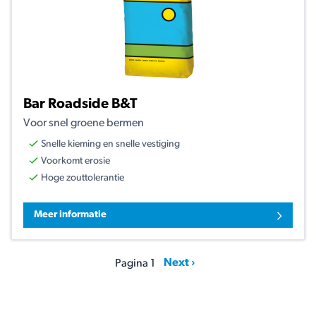
Bar Roadside B&T
Voor snel groene bermen
Snelle kieming en snelle vestiging
Voorkomt erosie
Hoge zouttolerantie
Meer informatie
Pagination
Volgende pagina
Next ›
Pagina 1