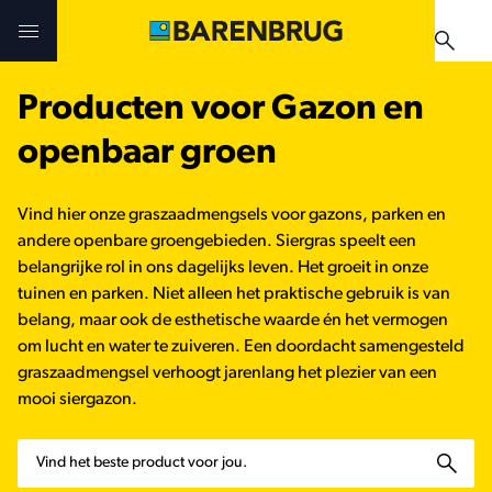
Skip to main content
Producten voor Gazon en
Uitdagingen en oplossingen
Uitdagingen en oplossingen
Uitdagingen en oplossingen
openbaar groen
Technologieën
Technologieën
Producten
Vind hier onze graszaadmengsels voor gazons, parken en
Producten
Producten
andere openbare groengebieden. Siergras speelt een
Teelthandleidingen
belangrijke rol in ons dagelijks leven. Het groeit in onze
tuinen en parken. Niet alleen het praktische gebruik is van
Nieuws & Events
Praktijkervaringen
Verkooppunten
belang, maar ook de esthetische waarde én het vermogen
om lucht en water te zuiveren. Een doordacht samengesteld
Verkooppunten
Teelthandleidingen
Nieuws & Events
graszaadmengsel verhoogt jarenlang het plezier van een
mooi siergazon.
Nieuws & Events
Verkooppunten
Zoeken