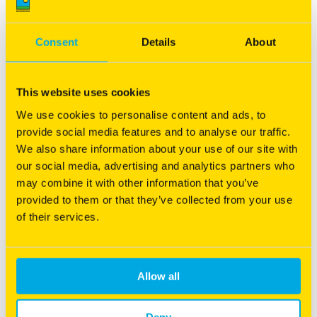
Consent
Details
About
This website uses cookies
We use cookies to personalise content and ads, to
SOS® Lawn Repair
provide social media features and to analyse our traffic.
Snelste oplossing om uw gazon te herstellen!
We also share information about your use of our site with
our social media, advertising and analytics partners who
Super Over Seeding
may combine it with other information that you’ve
Snel herstel
provided to them or that they’ve collected from your use
Ook geschikt voor koudere omstandigheden
of their services.
Meer informatie
Allow all