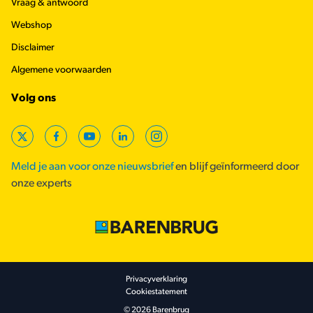
Vraag & antwoord
Webshop
Disclaimer
Algemene voorwaarden
Volg ons
X
Facebook
YouTube
LinkedIn
Instagram
Meld je aan voor onze nieuwsbrief
en blijf geïnformeerd door
onze experts
Footer secondary
Privacyverklaring
Cookiestatement
© 2026 Barenbrug