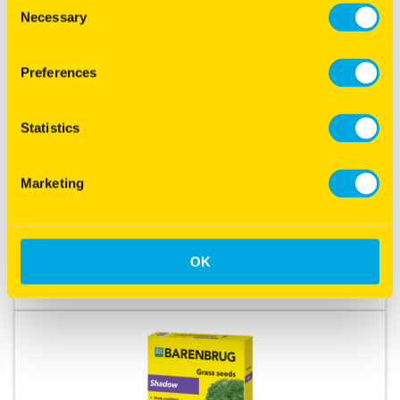
Necessary
Selection
Preferences
Statistics
SOS® Lawn Repair
Snelste oplossing om uw gazon te herstellen!
Marketing
Super Over Seeding
Snel herstel
Ook geschikt voor koudere omstandigheden
OK
Meer informatie