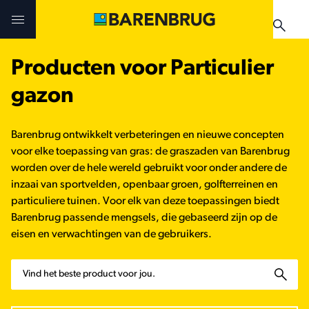
Skip to main content
Producten voor Particulier
Uitdagingen en oplossingen
Uitdagingen en oplossingen
Uitdagingen en oplossingen
gazon
Technologieën
Technologieën
Producten
Barenbrug ontwikkelt verbeteringen en nieuwe concepten
Producten
Producten
voor elke toepassing van gras: de graszaden van Barenbrug
Teelthandleidingen
worden over de hele wereld gebruikt voor onder andere de
inzaai van sportvelden, openbaar groen, golfterreinen en
Nieuws & Events
Praktijkervaringen
Verkooppunten
particuliere tuinen. Voor elk van deze toepassingen biedt
Barenbrug passende mengsels, die gebaseerd zijn op de
Verkooppunten
Teelthandleidingen
Nieuws & Events
eisen en verwachtingen van de gebruikers.
Nieuws & Events
Zoeken
Verkooppunten