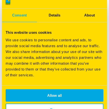
lust voor het oog, het zorgt er ook voor dat onkruiden geen
kans krijgen. De grasmat is schoon, zodat er geen herbiciden
hoeven te worden ingezet tegen onkruiden.
Consent
Details
About
Ideaal voor robotmaaiers
This website uses cookies
Robotmaaiers hebben het voordeel dat bij het continu
We use cookies to personalise content and ads, to
maaien van het grasveld ook voortdurend minieme
provide social media features and to analyse our traffic.
grastopjes worden afgemaaid en worden gemulched. Piek
We also share information about your use of our site with
producties van maaisel en afvoer behoren tot het verleden.
our social media, advertising and analytics partners who
may combine it with other information that you’ve
LMT - Less Mowing Technology
provided to them or that they’ve collected from your use
of their services.
Tijdens meerjarige proeven op meerdere locaties zijn de
kwekers van Barenbrug er in geslaagd om sterke nieuwe
rassen te ontwikkelen die in staat zijn om in minder optimale
Allow all
omstandigheden vocht en mineralen uit de bodem op te
nemen. Omdat deze rassen ook worden gekenmerkt door
een laag groeipatroon én een mooie grasmat, passen ze