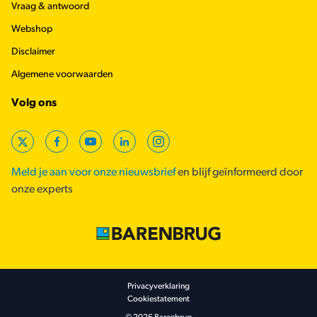
Vraag & antwoord
Webshop
Disclaimer
Algemene voorwaarden
Volg ons
X
Facebook
YouTube
LinkedIn
Instagram
Meld je aan voor onze nieuwsbrief
en blijf geïnformeerd door
onze experts
Footer secondary
Privacyverklaring
Cookiestatement