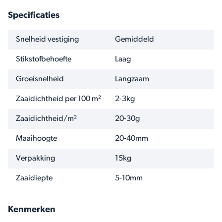
Specificaties
NAAM
WAARDE
Snelheid vestiging
Gemiddeld
Stikstofbehoefte
Laag
Groeisnelheid
Langzaam
Zaaidichtheid per 100 m²
2-3kg
Zaaidichtheid/m²
20-30g
Maaihoogte
20-40mm
Verpakking
15kg
Zaaidiepte
5-10mm
Kenmerken