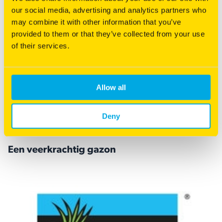
our social media, advertising and analytics partners who
je je gazon kunt opvrolijken terwijl je zowel tijd als moeite
may combine it with other information that you’ve
bespaart.
provided to them or that they’ve collected from your use
of their services.
Allow all
Deny
Een veerkrachtig gazon