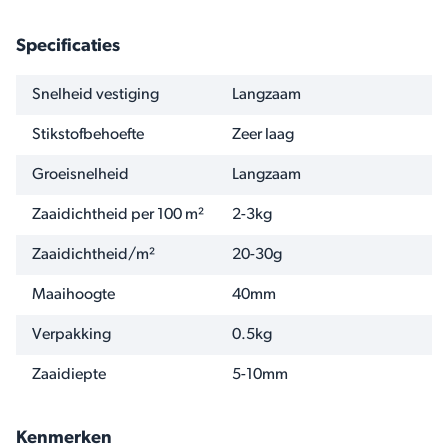
Specificaties
NAAM
WAARDE
Snelheid vestiging
Langzaam
Stikstofbehoefte
Zeer laag
Groeisnelheid
Langzaam
Zaaidichtheid per 100 m²
2-3kg
Zaaidichtheid/m²
20-30g
Maaihoogte
40mm
Verpakking
0.5kg
Zaaidiepte
5-10mm
Kenmerken