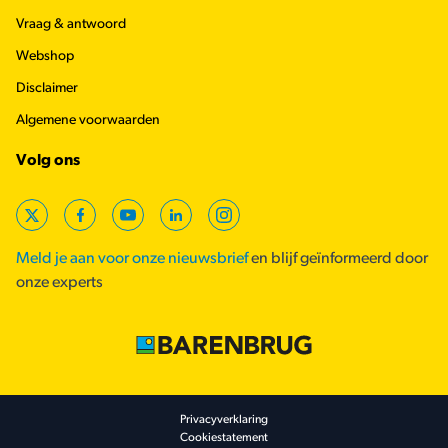
Vraag & antwoord
Webshop
Disclaimer
Algemene voorwaarden
Volg ons
X
Facebook
YouTube
LinkedIn
Instagram
Meld je aan voor onze nieuwsbrief
en blijf geïnformeerd door
onze experts
Footer secondary
Privacyverklaring
Cookiestatement