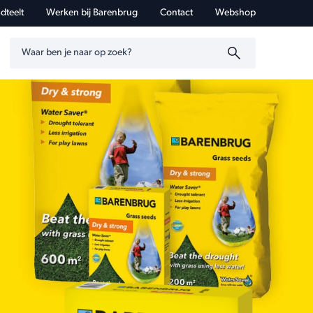
dteelt
Werken bij Barenbrug
Contact
Webshop
Zoeken op trefwoord