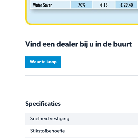
Vind een dealer bij u in de buurt
Waar te koop
Specificaties
NAAM
WAARDE
Snelheid vestiging
Stikstofbehoefte