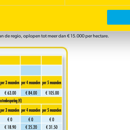
 van de totale hoeveelheid irrigatiewater worden bespaard.
er per m2 per maand levert dit in het groeiseizoen, lopend van
1.000 liter is 700 liter per m2 op. Per hectare is dat 7.000 m3
an de regio, oplopen tot meer dan € 15.000 per hectare.