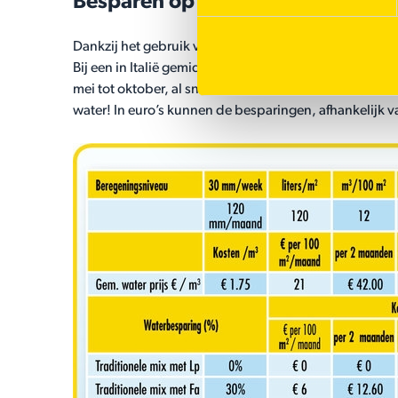
Besparen op water en kosten
®
Dankzij het gebruik van Water Saver
kan tot wel 70%
Bij een in Italië gemiddeld verbruik van 200 liter wat
mei tot oktober, al snel een totale reductie van 0,70 x 
water! In euro’s kunnen de besparingen, afhankelijk v