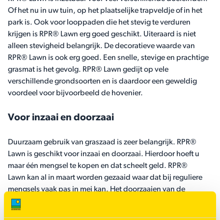
Of het nu in uw tuin, op het plaatselijke trapveldje of in het
park is. Ook voor looppaden die het stevig te verduren
krijgen is RPR® Lawn erg goed geschikt. Uiteraard is niet
alleen stevigheid belangrijk. De decoratieve waarde van
RPR® Lawn is ook erg goed. Een snelle, stevige en prachtige
grasmat is het gevolg. RPR® Lawn gedijt op vele
verschillende grondsoorten en is daardoor een geweldig
voordeel voor bijvoorbeeld de hovenier.
Voor inzaai en doorzaai
Duurzaam gebruik van graszaad is zeer belangrijk. RPR®
Lawn is geschikt voor inzaai en doorzaai. Hierdoor hoeft u
maar één mengsel te kopen en dat scheelt geld. RPR®
Lawn kan al in maart worden gezaaid waar dat bij reguliere
mengsels vaak pas in mei kan. Het doorzaaien van de
grasmat is belangrijk om het in optimale kwaliteit te houden.
Wanneer er wordt doorgezaaid met een ander mengsel kan