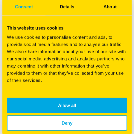
er kleurverschil optreden. Doordat RPR® Lawn geschikt is
Consent
Details
About
voor inzaai én doorzaai heeft u het jaar rond een mooi groen
gazon van topkwaliteit.
This website uses cookies
We use cookies to personalise content and ads, to
provide social media features and to analyse our traffic.
We also share information about your use of our site with
our social media, advertising and analytics partners who
may combine it with other information that you’ve
provided to them or that they’ve collected from your use
Hoge ziekteresistentie
of their services.
®
RPR® Lawn bestaat uit fijnbladig Engels raaigras, RPR
-
technologie, roodzwenkgras en roodzwenkgras met fijne
Allow all
uitlopers. Dit is een erg sterk mengsel dat dankzij het
roodzwenkgras een hoge ziekteresistentie behoudt in de
dichte grasmat.
Deny