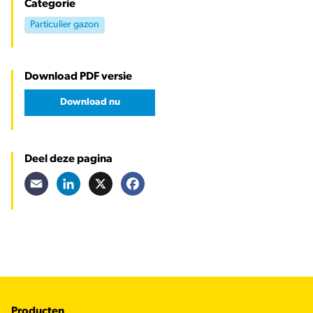
Categorie
Particulier gazon
Download PDF versie
Download nu
Deel deze pagina
Email
LinkedIn
X
Facebook
Footer
Producten