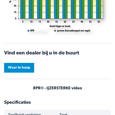
Vind een dealer bij u in de buurt
Waar te koop
RPR® - IJZERSTERKE video
Specificaties
NAAM
WAARDE