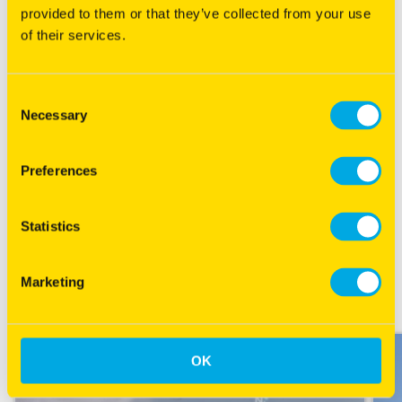
provided to them or that they’ve collected from your use
of their services.
Categorie
Melkveehouder
Vleesveehouder
Consent
Necessary
Selection
Deel deze pagina
Preferences
Email
LinkedIn
X
Facebook
Statistics
Wilt u meer weten over de voordelen
Marketing
van Yellow Jacket Nitrogenerator®?
OK