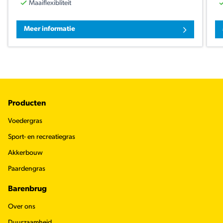
Maaiflexibliteit
Meer informatie
Footer
Producten
Voedergras
Sport- en recreatiegras
Akkerbouw
Paardengras
Barenbrug
Over ons
Duurzaamheid