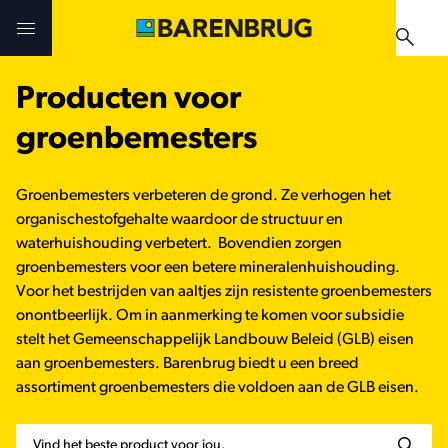
Skip to main content
Producten voor
Uitdagingen en oplossingen
Uitdagingen en oplossingen
Uitdagingen en oplossingen
groenbemesters
Technologieën
Technologieën
Producten
Groenbemesters verbeteren de grond. Ze verhogen het
Producten
Producten
organischestofgehalte waardoor de structuur en
Teelthandleidingen
waterhuishouding verbetert. Bovendien zorgen
groenbemesters voor een betere mineralenhuishouding.
Nieuws & Events
Praktijkervaringen
Verkooppunten
Voor het bestrijden van aaltjes zijn resistente groenbemesters
onontbeerlijk. Om in aanmerking te komen voor subsidie
Verkooppunten
Teelthandleidingen
Nieuws & Events
stelt het Gemeenschappelijk Landbouw Beleid (GLB) eisen
aan groenbemesters. Barenbrug biedt u een breed
Nieuws & Events
assortiment groenbemesters die voldoen aan de GLB eisen.
Verkooppunten
Zoeken