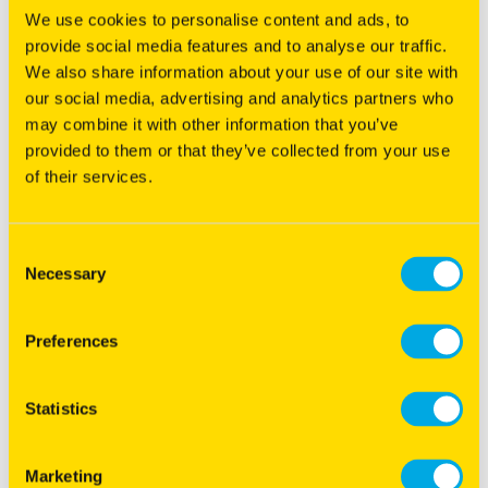
We use cookies to personalise content and ads, to
provide social media features and to analyse our traffic.
We also share information about your use of our site with
our social media, advertising and analytics partners who
may combine it with other information that you’ve
Proterra Select
provided to them or that they’ve collected from your use
Groenbemester onder wintertarwe
of their services.
Proterra Select zorgt voor intensieve beworteling van de
bouwvoor
Consent
Gelijktijdige inzaai met wintertarwe
Necessary
Selection
Unieke resistentie tegen gewasbeschermingsmiddelen
Meer informatie
Preferences
Statistics
Marketing