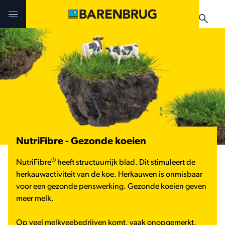
Skip to main content
Uitdagingen en oplossingen
Uitdagingen en oplossingen
Uitdagingen en oplossingen
Technologieën
Technologieën
Producten
Producten
Producten
Teelthandleidingen
Nieuws & Events
NutriFibre - Gezonde koeien
Praktijkervaringen
Verkooppunten
Verkooppunten
®
NutriFibre
heeft structuurrijk blad. Dit stimuleert de
Teelthandleidingen
Nieuws & Events
herkauwactiviteit van de koe. Herkauwen is onmisbaar
Nieuws & Events
voor een gezonde penswerking. Gezonde koeien geven
meer melk.
Verkooppunten
Op veel melkveebedrijven komt, vaak onopgemerkt,