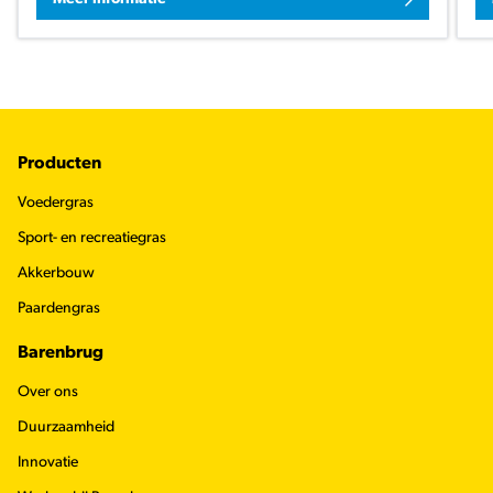
Footer
Producten
Voedergras
Sport- en recreatiegras
Akkerbouw
Paardengras
Barenbrug
Over ons
Duurzaamheid
Innovatie