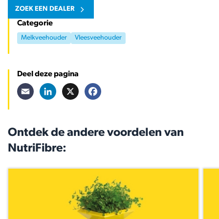
ZOEK EEN DEALER
Categorie
Melkveehouder
Vleesveehouder
Deel deze pagina
Email
LinkedIn
X
Facebook
Ontdek de andere voordelen van
NutriFibre: