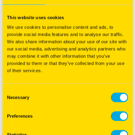
This website uses cookies
We use cookies to personalise content and ads, to
provide social media features and to analyse our traffic.
We also share information about your use of our site with
our social media, advertising and analytics partners who
may combine it with other information that you’ve
provided to them or that they’ve collected from your use
®
Klik hier
voor de NutriFibre
teelthandleiding. U kunt de
of their services.
teelthandleiding ook downloaden.
DOWNLOAD
Consent
Necessary
Selection
Preferences
Statistics