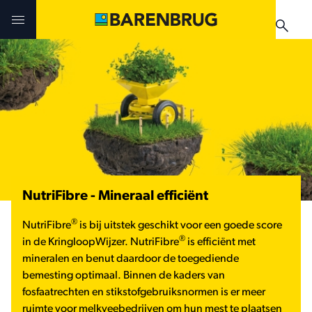
Skip to main content
Uitdagingen en oplossingen
Uitdagingen en oplossingen
Uitdagingen en oplossingen
Technologieën
Technologieën
Producten
Producten
Producten
Teelthandleidingen
Nieuws & Events
NutriFibre - Mineraal efficiënt
Praktijkervaringen
Verkooppunten
Verkooppunten
®
NutriFibre
is bij uitstek geschikt voor een goede score
Teelthandleidingen
Nieuws & Events
®
in de KringloopWijzer. NutriFibre
is efficiënt met
Nieuws & Events
mineralen en benut daardoor de toegediende
bemesting optimaal. Binnen de kaders van
Verkooppunten
fosfaatrechten en stikstofgebruiksnormen is er meer
ruimte voor melkveebedrijven om hun mest te plaatsen