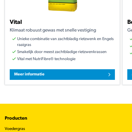
Vital
B
Klimaat robuust gewas met snelle vestiging
Ge
Unieke combinatie van zachtbladig rietzwenk en Engels
raaigras
Smakelijk door meest zachtbladige rietzwenkrassen
Vital met NutriFibre® technologie
Meer informatie
Footer
Producten
Voedergras