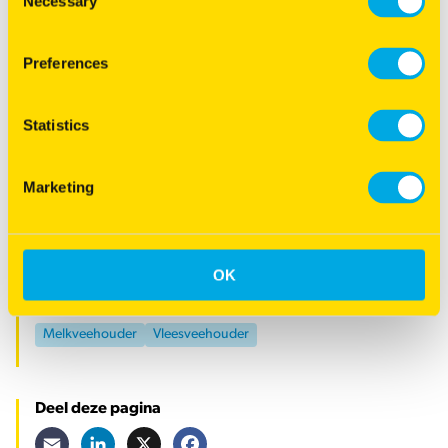
Necessary
Selection
Preferences
Statistics
Voor Barenbrug producten & advisering kun je contact
Marketing
opnemen met onze dealers.
Met deze link vind je een dealer
bij jou in de buurt
.
OK
ZOEK EEN DEALER
Categorie
Melkveehouder
Vleesveehouder
Deel deze pagina
Email
LinkedIn
X
Facebook