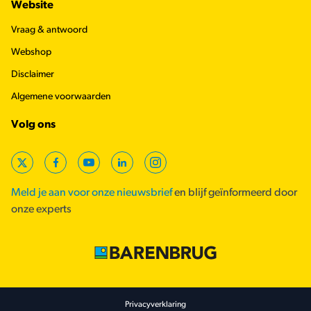
Website
Vraag & antwoord
Webshop
Disclaimer
Algemene voorwaarden
Volg ons
X
Facebook
YouTube
LinkedIn
Instagram
Meld je aan voor onze nieuwsbrief
en blijf geïnformeerd door
onze experts
Footer secondary
Privacyverklaring