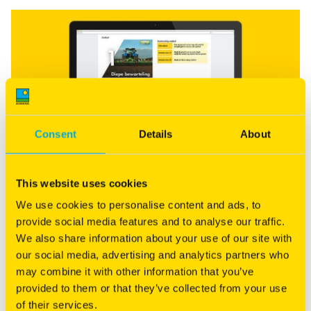
Consent
Details
About
This website uses cookies
®
Klik hier
voor de NutriFibre
teelthandleiding. U kunt de
We use cookies to personalise content and ads, to
teelthandleiding ook downloaden
provide social media features and to analyse our traffic.
We also share information about your use of our site with
DOWNLOAD
our social media, advertising and analytics partners who
may combine it with other information that you’ve
provided to them or that they’ve collected from your use
of their services.