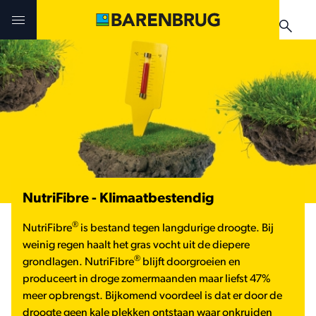
Skip to main content
Uitdagingen en oplossingen
Uitdagingen en oplossingen
Uitdagingen en oplossingen
Technologieën
Technologieën
Producten
Producten
Producten
Teelthandleidingen
Nieuws & Events
NutriFibre - Klimaatbestendig
Praktijkervaringen
Verkooppunten
Verkooppunten
®
NutriFibre
is bestand tegen langdurige droogte. Bij
Teelthandleidingen
Nieuws & Events
weinig regen haalt het gras vocht uit de diepere
Nieuws & Events
®
grondlagen. NutriFibre
blijft doorgroeien en
produceert in droge zomermaanden maar liefst 47%
Verkooppunten
meer opbrengst. Bijkomend voordeel is dat er door de
droogte geen kale plekken ontstaan waar onkruiden