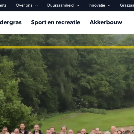
y navigation
ents
Over ons
Duurzaamheid
Innovatie
Graszaa
in navigation
dergras
Sport en recreatie
Akkerbouw