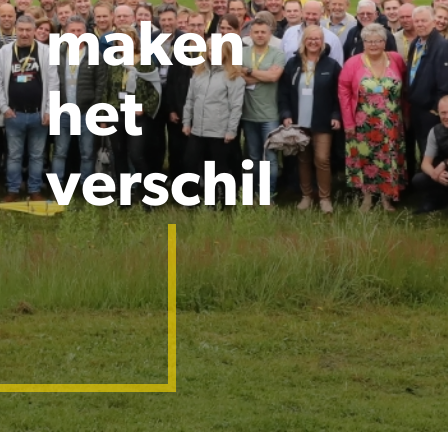
maken
het
verschil