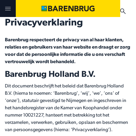
Skip to main content
Privacyverklaring
Uitdagingen en oplossingen
Uitdagingen en oplossingen
Uitdagingen en oplossingen
Barenbrug respecteert de privacy van al haar klanten,
relaties en gebruikers van haar website en draagt er zorg
Technologieën
Technologieën
Producten
voor dat de persoonlijke informatie die u ons verschaft
vertrouwelijk wordt behandeld.
Producten
Producten
Barenbrug Holland B.V.
Teelthandleidingen
Nieuws & Events
Dit document beschrijft het beleid dat Barenbrug Holland
Praktijkervaringen
Verkooppunten
B.V. (hierna te noemen: ‘Barenbrug’, ‘wij’, ‘we’, ‘ons’ of
Verkooppunten
Teelthandleidingen
Nieuws & Events
‘onze’), statutair gevestigd te Nijmegen en ingeschreven in
het handelsregister van de Kamer van Koophandel onder
Nieuws & Events
nummer 10021227, hanteert met betrekking tot het
verzamelen, verwerken, gebruiken, opslaan en beschermen
Verkooppunten
van persoonsgegevens (hierna: ‘Privacyverklaring’).