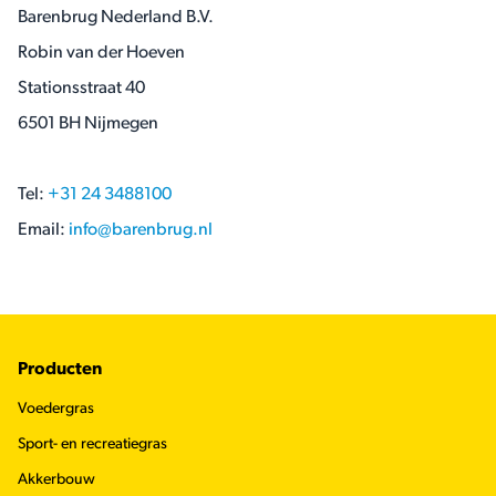
Barenbrug Nederland B.V.
Robin van der Hoeven
Stationsstraat 40
6501 BH Nijmegen
Tel:
+31 24 3488100
Email:
info@barenbrug.nl
Footer
Producten
Voedergras
Sport- en recreatiegras
Akkerbouw