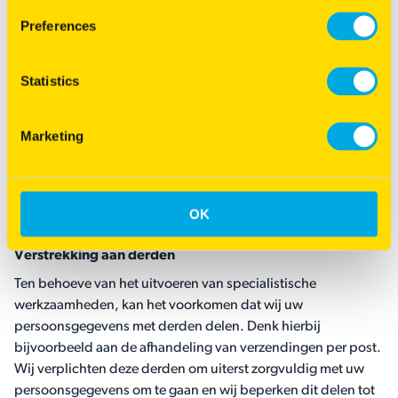
Wij behandelen uw persoonsgegevens uiterst zorgvuldig.
Onze werknemers zijn verplicht om de vertrouwelijkheid van
Preferences
uw gegevens te respecteren.
Wij nemen beveiligingsmaatregelen om misbruik van en
Statistics
ongeautoriseerde toegang tot persoonsgegevens te
beperken. In het bijzonder maken wij gebruik van
netwerkverbindingen via Secure Socket Layer (SSL)
Marketing
technologie. Gebruik van dit coderingssysteem zorgt ervoor
dat de gegevens die via het internet tussen u en onze
systemen worden verstuurd, vertrouwelijk blijven.
OK
Verstrekking aan derden
Ten behoeve van het uitvoeren van specialistische
werkzaamheden, kan het voorkomen dat wij uw
persoonsgegevens met derden delen. Denk hierbij
bijvoorbeeld aan de afhandeling van verzendingen per post.
Wij verplichten deze derden om uiterst zorgvuldig met uw
persoonsgegevens om te gaan en wij beperken dit delen tot