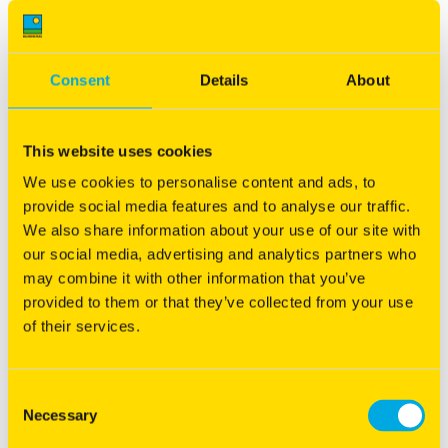
anderen, indien u daarvoor ondubbelzinnig
toestemming heeft verleend;
Consent
Details
About
anderen, indien de gegevensverwerking noodzakelijk is
voor de nakoming van een wettelijke plicht door
This website uses cookies
Barenbrug;
We use cookies to personalise content and ads, to
provide social media features and to analyse our traffic.
anderen, indien de gegevens (uitsluitend) worden
We also share information about your use of our site with
verwerkt voor statistische of historische doeleinden.
our social media, advertising and analytics partners who
may combine it with other information that you’ve
provided to them or that they’ve collected from your use
Beveiliging
of their services.
Barenbrug heeft naar maatstaven van de stand van techniek
passende technische en organisatorische maatregelen
genomen om verlies van gegevens of onrechtmatige
Consent
Necessary
verwerking van uw persoonsgegevens tegen te gaan.
Selection