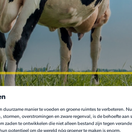
en
en duurzame manier te voeden en groene ruimtes te verbeteren. Nu
 stormen, overstromingen en zware regenval, is de behoefte aan s
om zaden te ontwikkelen die niet alleen bestand zijn tegen verand
hun potentieel om de wereld nóg groener te maken is enorm.