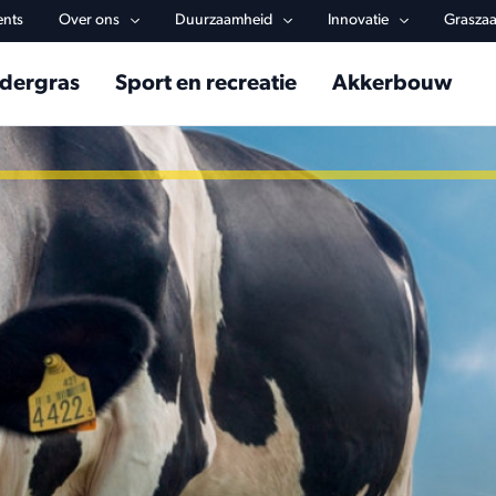
y navigation
ents
Over ons
Duurzaamheid
Innovatie
Graszaa
in navigation
dergras
Sport en recreatie
Akkerbouw