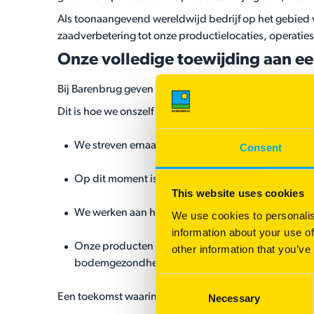
Als toonaangevend wereldwijd bedrijf op het gebied
zaadverbetering tot onze productielocaties, operaties,
Onze volledige toewijding aan e
Bij Barenbrug geven we duurzaamheid prioriteit in ons
Dit is hoe we onszelf uitdagen om bij te dragen aan ee
We streven ernaar om de activiteiten van de Bare
Consent
Op dit moment is al 75% van de energie die we we
This website uses cookies
We werken aan het verlagen van de ecologische vo
We use cookies to personalis
information about your use of
Onze producten en diensten helpen eindgebruikers 
other information that you’ve
bodemgezondheid.
Consent
Een toekomst waarin duurzaamheid vooropstaat—dat is
Necessary
Selection