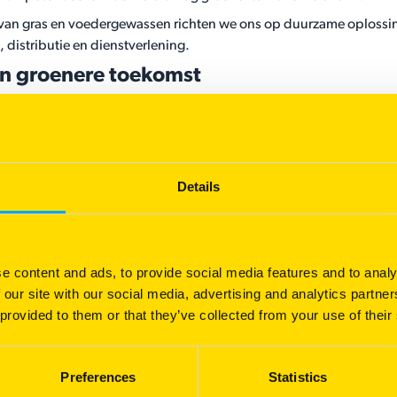
 van gras en voedergewassen richten we ons op duurzame oplossi
 distributie en dienstverlening.
en groenere toekomst
 gehele bedrijf, van zaden tot oplossingen, met als doel een gezo
n betere wereld:
nbrug Groep tegen 2040 klimaatneutraal te maken—10 jaar eerder 
Details
reldwijd gebruiken afkomstig van hernieuwbare bronnen, en we st
etafdruk van onze inkomende zaden door onze telers te ondersteu
e content and ads, to provide social media features and to analy
 our site with our social media, advertising and analytics partn
hun impact op het milieu te verminderen op het gebied van uitstoo
 provided to them or that they’ve collected from your use of their
 waar we bij Barenbrug naar streven.​
Preferences
Statistics