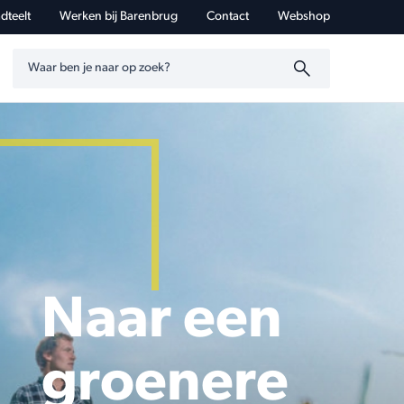
dteelt
Werken bij Barenbrug
Contact
Webshop
Zoeken op trefwoord
Naar een
groenere