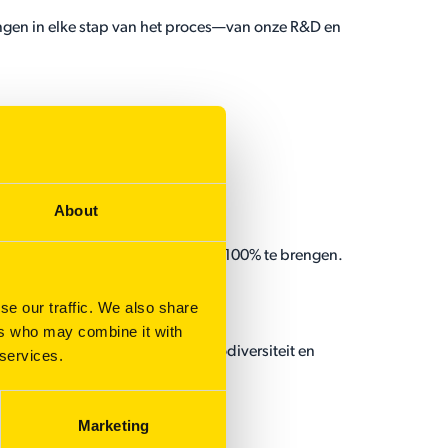
ngen in elke stap van het proces—van onze R&D en
ndere planeet voor iedereen.
dan de Europese Green Deal.
About
reven ernaar om dit in 2026 naar 100% te brengen.
nen en te versterken.
se our traffic. We also share
ers who may combine it with
t en dragen positief bij aan biodiversiteit en
 services.
Marketing