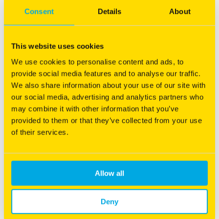
Consent
Details
About
This website uses cookies
SoilCover
We use cookies to personalise content and ads, to
Razendsnelle ruwvoerproductie en groenbedekking
provide social media features and to analyse our traffic.
Tijdelijk grasland, 6 maanden tot 1 jaar
We also share information about your use of our site with
Ruime inzaaiperiode
our social media, advertising and analytics partners who
Weinig concurrentie onkruiden
may combine it with other information that you’ve
provided to them or that they’ve collected from your use
Meer informatie
of their services.
Allow all
Deny