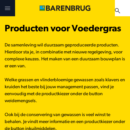
Skip to main content
Producten voor Voedergras
Uitdagingen en oplossingen
Uitdagingen en oplossingen
Uitdagingen en oplossingen
De samenleving wil duurzaam geproduceerde producten.
Technologieën
Technologieën
Producten
Hierdoor sta je, in combinatie met nieuwe regelgeving, voor
complexe keuzes. Het maken van een duurzaam bouwplan is
Producten
Producten
er een van.
Teelthandleidingen
Welke grassen en vlinderbloemige gewassen zoals klavers en
Nieuws & Events
Praktijkervaringen
Verkooppunten
kruiden het beste bij jouw management passen, vind je
Verkooppunten
eenvoudig met de productkiezer onder de button
Teelthandleidingen
Nieuws & Events
weidemengsels.
Nieuws & Events
Ook bij de conservering van gewassen is veel winst te
Verkooppunten
behalen. Je vindt meer informatie en een productkiezer onder
de button inkuilmiddelen.