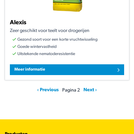
Alexis
Zeer geschikt voor teelt voor drogerijen
Gezond soort voor een korte vruchtwisseling
Goede wintervastheid
Uitstekende nematoderesistentie
Meer informatie
Pagination
Vorige pagina
Volgende pagina
‹ Previous
Next ›
Pagina 2