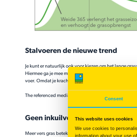
Stalvoeren de nieuwe trend
Je kunt er natuurlijk ook voor kiezen om het lange gra
Hiermee ga je mee met de nieuwe trend om eiwit van e
voer. Omdat je krachtvoeraankopen dalen is dit financi
The referenced media source is missing and needs t
Consent
Geen inkuilverliezen en inkuilkos
This website uses cookies
We use cookies to personalis
Meer vers gras betekent automatisch dat je minder gra
information about your use of