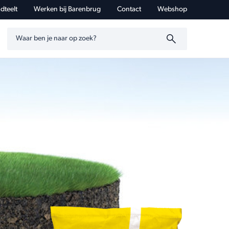
dteelt
Werken bij Barenbrug
Contact
Webshop
Zoeken op trefwoord