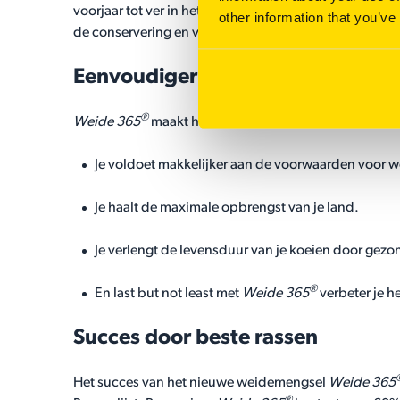
voorjaar tot ver in het najaar van smakelijk vers gras
other information that you’ve
de conservering en verlies door broei en schimmels.
Eenvoudiger boeren
®
Weide 365
maakt het boeren een stukje eenvoudiger
Je voldoet makkelijker aan de voorwaarden voor 
Je haalt de maximale opbrengst van je land.
Je verlengt de levensduur van je koeien door gezon
®
En last but not least met
Weide 365
verbeter je h
Succes door beste rassen
Het succes van het nieuwe weidemengsel
Weide 365