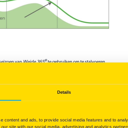
®
sseizoen van
Weide 365
te gebruiken om te stalvoeren.
igen land beter te benutten en dus meer te melken van eigen
eel erg aantrekkelijk.
o be re-embedded.
Details
ten
e content and ads, to provide social media features and to analy
skuil nodig hebt. Je beschikt immers van vroeg in het
 our site with our social media, advertising and analytics partn