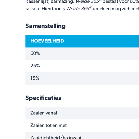
®
Rassenlijst; Barmazing.
Weide 365
bestaat voor 60%
®
rassen. Hierdoor is
Weide 365
uniek en mag zich me
Samenstelling
HOEVEELHEID
60%
25%
15%
Specificaties
NAAM
WAARDE
Zaaien vanaf
Zaaien tot en met
Zaaidichtheid/ha inzaai