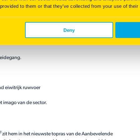
. Hiermee voorkom je voederwaarde verlies dat optreed tijdens
 provided to them or that they’ve collected from your use of their
 Bovendien bespaar je ook op loonwerkkosten.
Deny
.
weidegang.
d eiwitrijk ruwvoer
et imago van de sector.
®
zit hem in het nieuwste topras van de Aanbevelende