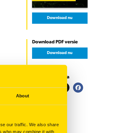
Download nu
Download PDF versie
Download nu
Deel deze pagina
Email
LinkedIn
X
Facebook
About
se our traffic. We also share
ers who may combine it with