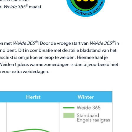
ale en stabiele
®
r.
Weide 365
maakt
®
®
ken met
Weide 365
! Door de vroege start van
Weide 365
in
end bent. Dit in combinatie met de steile bladstand van het
eschikt is om je koeien erop te weiden. Hiermee haal je
Weiden tijdens warme zomerdagen is dan bijvoorbeeld niet
en voor extra weidedagen.