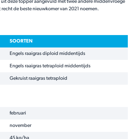
 uit deze topper aangevuld met twee andere middenvroege
t recht de beste nieuwkomer van 2021 noemen.
SOORTEN
Engels raaigras diploid middentijds
Engels raaigras tetraploid middentijds
Gekruist raaigras tetraploid
februari
november
45 kg/ha