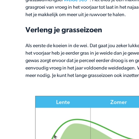
graszaadmengsel
Weide 365
. Het bied je een maxim
grasgroei van vroeg in het voorjaar tot laat in het najaa
het je makkelijk om meer uit je ruwvoer te halen.
Verleng je grasseizoen
Als eerste de koeien in de wei. Dat gaat jou zeker luk
het voorjaar heb je eerder gras in je weide dan je gew
gewas zorgt ervoor dat je perceel eerder droog is en g
eenvoudig vroeg in het jaar voldoende weidedagen. 
meer nodig. Je kunt het lange grasseizoen ook inzett