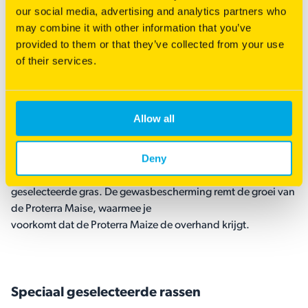
our social media, advertising and analytics partners who
Gebruik gewasbescherming
may combine it with other information that you’ve
provided to them or that they’ve collected from your use
of their services.
Gewasbescherming is belangrijk als je veel mais van hoge
kwaliteit te oogsten. Veel groenbemesters
overleven deze gewasbescherming niet. Wageningen
Universiteit deed onderzoek naar
Allow all
groenbemesters en gewasbescherming. Proterra Maize werd
getest als meest tolerant tegen
Deny
gewasbescherming. Dit komt door de harde en fijne
bladstructuur en de sterke beworteling van het
geselecteerde gras. De gewasbescherming remt de groei van
de Proterra Maise, waarmee je
voorkomt dat de Proterra Maize de overhand krijgt.
Speciaal geselecteerde rassen