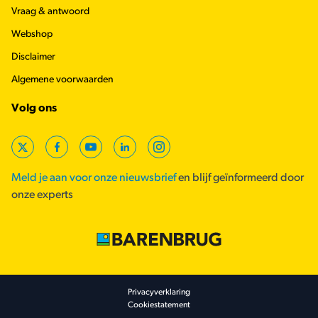
Vraag & antwoord
Webshop
Disclaimer
Algemene voorwaarden
Volg ons
X
Facebook
YouTube
LinkedIn
Instagram
Meld je aan voor onze nieuwsbrief
en blijf geïnformeerd door
onze experts
Footer secondary
Privacyverklaring
Cookiestatement