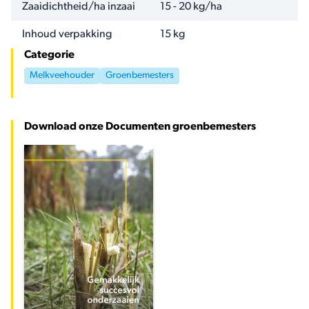
NAAM
WAARDE
Zaaidichtheid/ha inzaai
15 - 20 kg/ha
Inhoud verpakking
15 kg
Categorie
Melkveehouder
Groenbemesters
Download onze Documenten groenbemesters