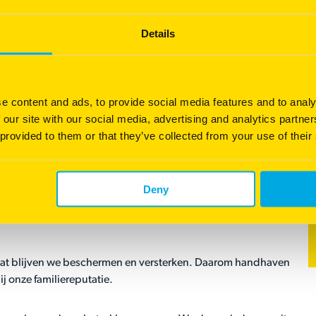
e eigenschappen die Barenbrug anders maken dan anderen.
Details
 doorgeven. Hierdoor hebben we een sterke
e stabiliteit en groei. Zo werken we duurzamer en plannen
e content and ads, to provide social media features and to analy
rtels in de gemeenschap. Daardoor genieten we veel lokale
 our site with our social media, advertising and analytics partn
 integriteit, gebaseerd op onze familiewaarden. Zo bouwen we
 provided to them or that they’ve collected from your use of their
kenen.
Deny
 toen hij in 1904 begon. Nog steeds leggen we de nadruk op
service op maat en zijn flexibel en snel in het inspelen op
. Dat blijven we beschermen en versterken. Daarom handhaven
ij onze familiereputatie.