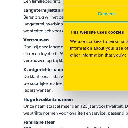
Een familiebedrijf zijn, zie je terug in de bijzonder
Langetermijnstabiliteit
Consent
Barenbrug wil het bedrijf van generatie op generatie
langetermijnverbintenis en richten we ons op blijvend
we strategisch voor de toekomst.
This website uses cookies
Vertrouwen
We use cookies to personalis
Dankzij onze lange geschiedenis hebben we diepe wo
information about your use of
steun en loyaliteit. We handelen altijd met ethiek en
other information that you’ve
vertrouwen op bij klanten, partners en andere betrok
Klantgerichte aanpak
De klant eerst – dat was al Joseph Barenbrugs missie
persoonlijke relaties en klanttevredenheid. We bieden 
ieders wensen.
Hoge kwaliteitsnormen
Onze naam staat al meer dan 120 jaar voor kwaliteit
we strikte normen voor kwaliteit en service, passend b
Familiaire sfeer