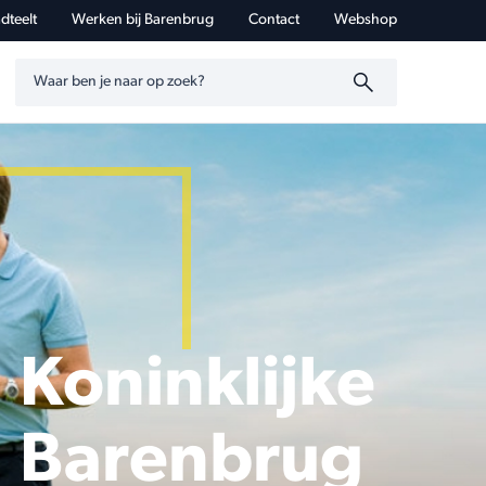
dteelt
Werken bij Barenbrug
Contact
Webshop
Zoeken op trefwoord
Koninklijke
Barenbrug