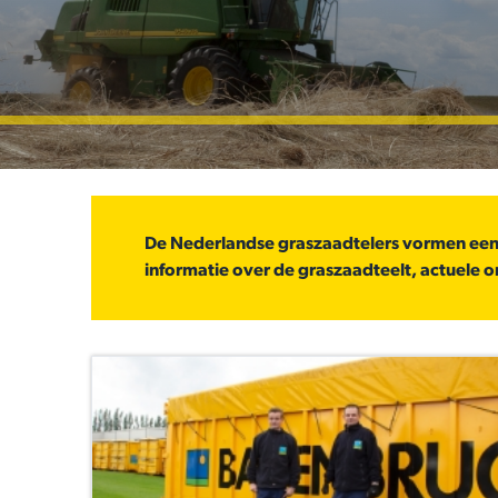
De Nederlandse graszaadtelers vormen een z
informatie over de graszaadteelt, actuele o