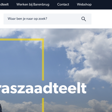
dteelt
Werken bij Barenbrug
Contact
Webshop
Zoeken op trefwoord
aszaadteelt