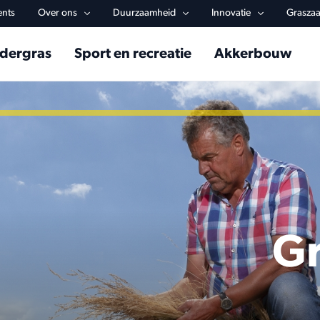
y navigation
ents
Over ons
Duurzaamheid
Innovatie
Graszaa
in navigation
dergras
Sport en recreatie
Akkerbouw
Gr