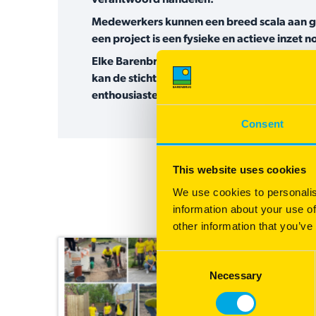
verantwoord handelen.
Medewerkers kunnen een breed scala aan goe
een project is een fysieke en actieve inze
Elke Barenbrug-medewerker, waar ook ter w
kan de stichting ook een financiële bijdrage
enthousiaste Barenbrug-medewerkers.
Consent
This website uses cookies
We use cookies to personalis
information about your use of
Op deze pagina vindt je al
other information that you’ve
Consent
Necessary
Selection