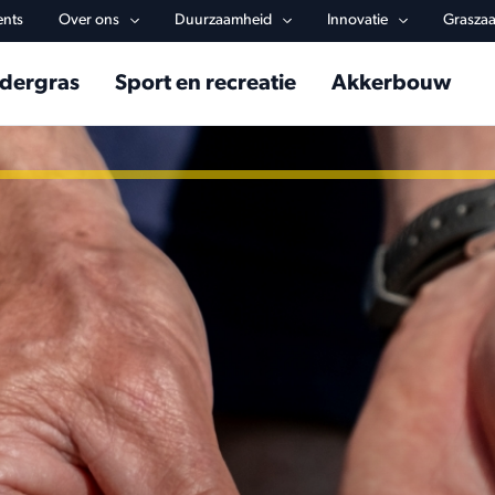
y navigation
ents
Over ons
Duurzaamheid
Innovatie
Graszaa
in navigation
dergras
Sport en recreatie
Akkerbouw