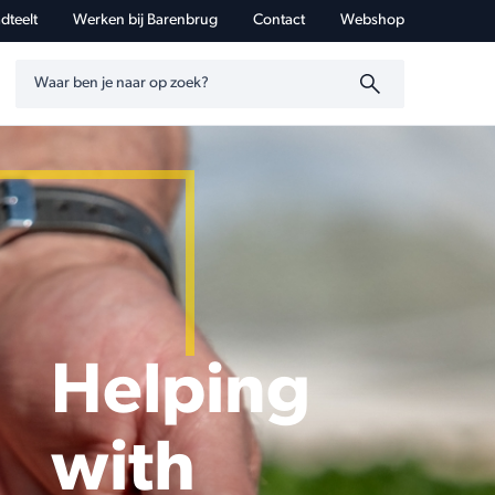
dteelt
Werken bij Barenbrug
Contact
Webshop
Zoeken op trefwoord
Helping
with