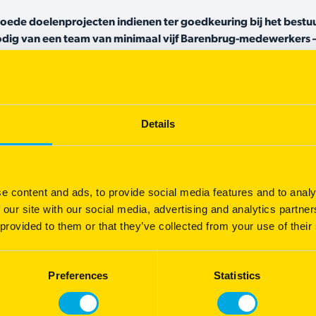
de doelenprojecten indienen ter goedkeuring bij het bestuur
t nodig van een team van minimaal vijf Barenbrug-medewerker
ereld, mag jaarlijks één betaalde werkdag besteden aan een 
 leveren. De afgelopen jaren zijn wereldwijd al vele projecten
Details
Helping with Hands-projecten
e content and ads, to provide social media features and to analy
 our site with our social media, advertising and analytics partn
le informatie over huidige en eerdere Helping with Hands-pro
 provided to them or that they’ve collected from your use of their
Preferences
Statistics