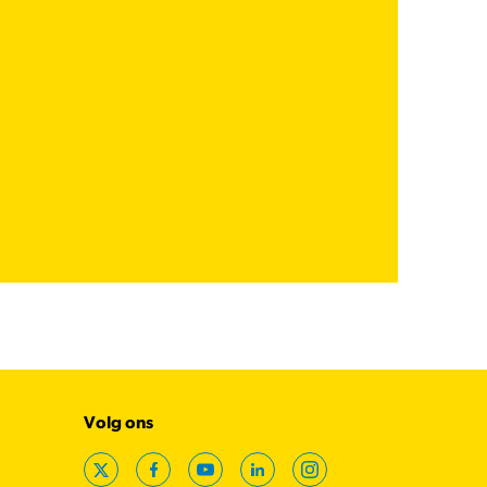
Volg ons
X
Facebook
YouTube
LinkedIn
Instagram