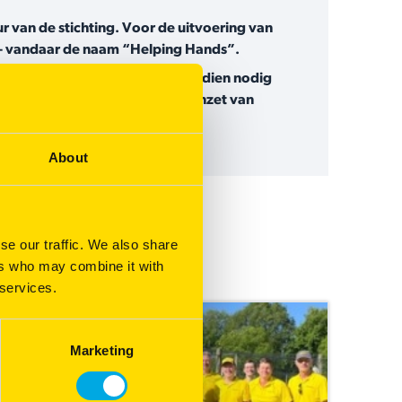
 van de stichting. Voor de uitvoering van
s – vandaar de naam “Helping Hands”.
Helping with Hands-project. Indien nodig
 gerealiseerd, mede dankzij de inzet van
About
se our traffic. We also share
ers who may combine it with
jecten over de hele wereld.
 services.
Marketing