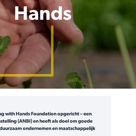
Hands
g with Hands Foundation opgericht – een
stelling (ANBI) en heeft als doel om goede
e op duurzaam ondernemen en maatschappelijk