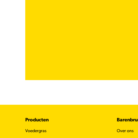
Footer
Producten
Barenbr
Voedergras
Over ons