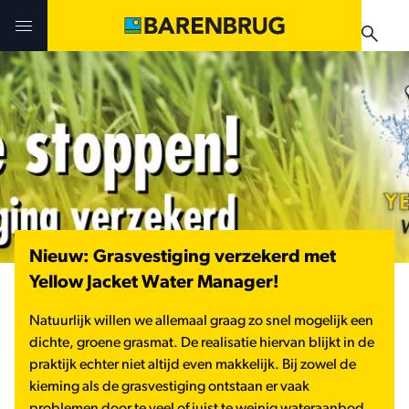
Skip to main content
Uitdagingen en oplossingen
Uitdagingen en oplossingen
Uitdagingen en oplossingen
Technologieën
Technologieën
Producten
Producten
Producten
Teelthandleidingen
Nieuws & Events
Nieuw: Grasvestiging verzekerd met
Praktijkervaringen
Verkooppunten
Yellow Jacket Water Manager!
Verkooppunten
Teelthandleidingen
Nieuws & Events
Natuurlijk willen we allemaal graag zo snel mogelijk een
Nieuws & Events
dichte, groene grasmat. De realisatie hiervan blijkt in de
praktijk echter niet altijd even makkelijk. Bij zowel de
Verkooppunten
kieming als de grasvestiging ontstaan er vaak