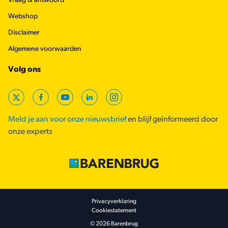
Vraag & antwoord
Webshop
Disclaimer
Algemene voorwaarden
Volg ons
X
Facebook
YouTube
LinkedIn
Instagram
Meld je aan voor onze nieuwsbrief
en blijf geïnformeerd door
onze experts
Footer secondary
Privacyverklaring
Cookiestatement
© 2026 Barenbrug