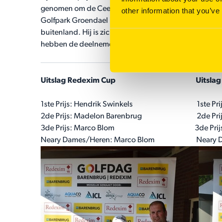
genomen om de Cees de Bree prijs uit te reiken. Dit 
other information that you’ve
Golfpark Groendael in Wassenaar voor zijn imposante 
buitenland. Hij is zich door de jaren heen blijven ontw
hebben de deelnemers genoten van een heerlijke barb
Uitslag Redexim Cup Uitslag Bar
1ste Prijs: Hendrik Swinkels
1ste Pr
2de Prijs: Madelon Barenbrug
2de Pri
3de Prijs: Marco Blom
3de Pri
Neary Dames/Heren: Marco Blom
Neary 