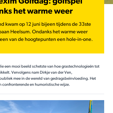
xim Golfdag: golfspel
nks het warme weer
 kwam op 12 juni bijeen tijdens de 33ste
baan Heelsum. Ondanks het warme weer
s een van de hoogtepunten een hole-in-one.
ie een mooi beeld schetste van hoe grastechnologieën tot
kkelt. Vervolgens nam Dirkje van der Ven,
ubliek mee in de wereld van gedragsbeïnvloeding. Het
 confronterende en humoristische wijze.