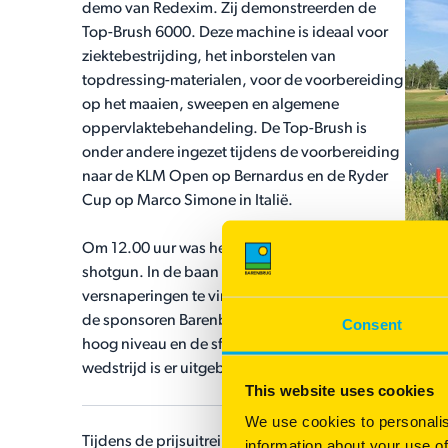
demo van Redexim. Zij demonstreerden de
Top-Brush 6000. Deze machine is ideaal voor
ziektebestrijding, het inborstelen van
topdressing-materialen, voor de voorbereiding
op het maaien, sweepen en algemene
oppervlaktebehandeling. De Top-Brush is
onder andere ingezet tijdens de voorbereiding
naar de KLM Open op Bernardus en de Ryder
Cup op Marco Simone in Italië.
Om 12.00 uur was het tijd voor de snikhete
shotgun. In de baan waren er gelukkig genoeg
versnaperingen te vinden bij de standjes van
de sponsoren Barenbrug, Redexim, ICL, Aquaco en O
Consent
hoog niveau en de sfeer was top. Er is door Marco Bl
wedstrijd is er uitgebreid geborreld en nagepraat.
This website uses cookies
We use cookies to personalis
Tijdens de prijsuitreiking zijn de beste spelers nog even
information about your use of