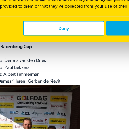
jaar werd de prijs overhandigd aan Marco Wouters van
 provided to them or that they’ve collected from your use of their
carrière op verschillende golfbanen in binnen- en
ikkelen en is een ware toevoeging aan de sector. Tot slot
ecue in het avondzonnetje. Kortom: een prachtige dag!
Deny
enbrug Cup
ijs: Dennis van den Dries
js: Paul Bekkers
js: Albert Timmerman
Dames/Heren: Gerben de Kievit