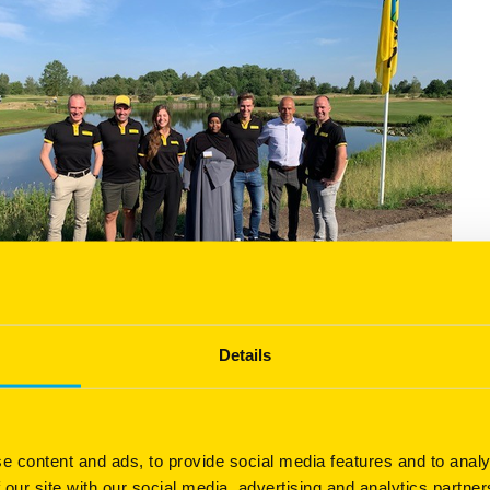
lmix Group. Het spel was ondanks de temperatuur van een
Details
om zelfs een memorabele hole-in-one geslagen. Na de
e content and ads, to provide social media features and to analy
 letterlijk in het zonnetje gezet. Ook is er even de tijd
 our site with our social media, advertising and analytics partn