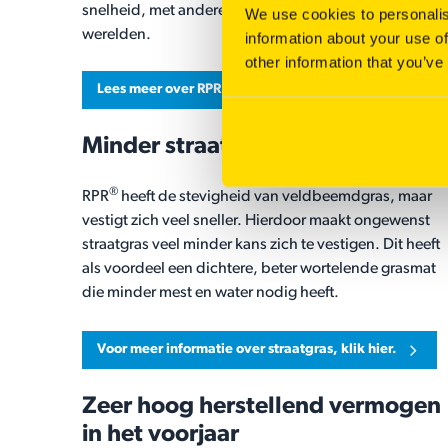
snelheid, met andere woorden: het beste van twee
We use cookies to personalis
werelden.
information about your use of
other information that you’ve
Lees meer over RPR
Minder straatgras
®
RPR
heeft de stevigheid van veldbeemdgras, maar
vestigt zich veel sneller. Hierdoor maakt ongewenst
straatgras veel minder kans zich te vestigen. Dit heeft
als voordeel een dichtere, beter wortelende grasmat
die minder mest en water nodig heeft.
Voor meer informatie over straatgras, klik hier.
Zeer hoog herstellend vermogen
in het voorjaar