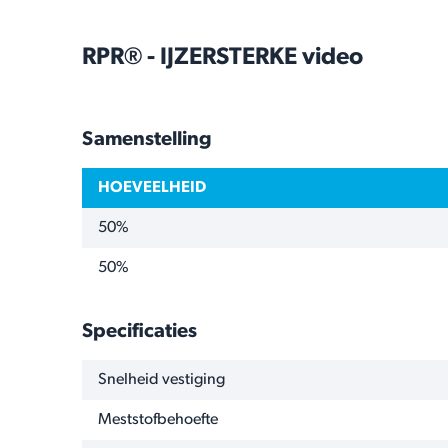
RPR® - IJZERSTERKE video
Samenstelling
HOEVEELHEID
50%
50%
Specificaties
NAAM
WAARDE
Snelheid vestiging
Meststofbehoefte