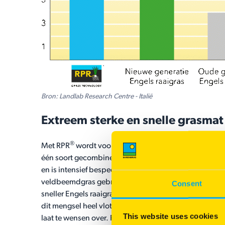
Bron: Landlab Research Centre - Italië
Extreem sterke en snelle grasmat
®
Met RPR
wordt voor het eerst sterkte en snelheid in
één soort gecombineerd. Het gras komt zeer snel op
en is intensief bespeelbaar. Vaak wordt
veldbeemdgras gebruikt in combinatie met een
Consent
sneller Engels raaigras. De opkomst en vestiging is bij
dit mengsel heel vlot, maar de bespelingstolerantie
This website uses cookies
®
laat te wensen over. RPR
combineert stevigheid met