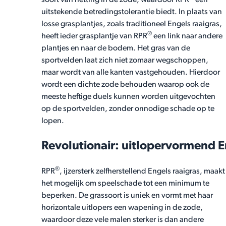
soort van netting in de zode, waardoor RPR
een
uitstekende betredingstolerantie biedt. In plaats van
losse grasplantjes, zoals traditioneel Engels raaigras,
®
heeft ieder grasplantje van RPR
een link naar andere
plantjes en naar de bodem. Het gras van de
sportvelden laat zich niet zomaar wegschoppen,
maar wordt van alle kanten vastgehouden. Hierdoor
wordt een dichte zode behouden waarop ook de
meeste heftige duels kunnen worden uitgevochten
op de sportvelden, zonder onnodige schade op te
lopen.
Revolutionair: uitlopervormend E
®
RPR
, ijzersterk zelfherstellend Engels raaigras, maakt
het mogelijk om speelschade tot een minimum te
beperken. De grassoort is uniek en vormt met haar
horizontale uitlopers een wapening in de zode,
waardoor deze vele malen sterker is dan andere