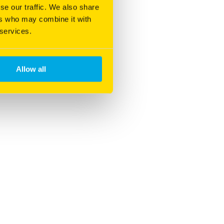
se our traffic. We also share
ers who may combine it with
 services.
Allow all