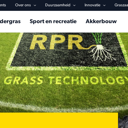
y navigation
ents
Over ons
Duurzaamheid
Innovatie
Graszaa
in navigation
dergras
Sport en recreatie
Akkerbouw