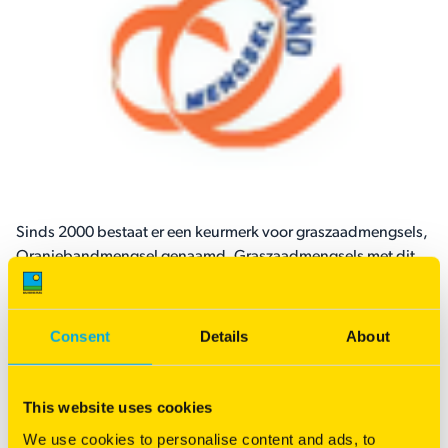
Sinds 2000 bestaat er een keurmerk voor graszaadmengsels,
Oranjebandmengsel genaamd. Graszaadmengsels met dit
Oranjebandmengsel keurmerk zijn samengesteld uit rassen
die uit de Grasgids afkomstig zijn. Naast de grasrassen wordt
ook de samenstelling uitgebreid gecontroleerd.
Consent
Details
About
Vind een dealer bij u in de buurt
This website uses cookies
We use cookies to personalise content and ads, to