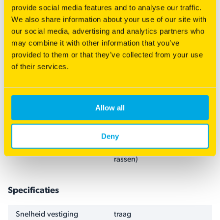
Waar te koop
provide social media features and to analyse our traffic.
We also share information about your use of our site with
our social media, advertising and analytics partners who
may combine it with other information that you’ve
provided to them or that they’ve collected from your use
of their services.
Samenstelling
HOEVEELHEID
SOORTEN
Allow all
50%
Engels raaigras (Grasgids
rassen)
Deny
50%
Veldbeemdgras (Grasgids
rassen)
Specificaties
NAAM
WAARDE
Snelheid vestiging
traag