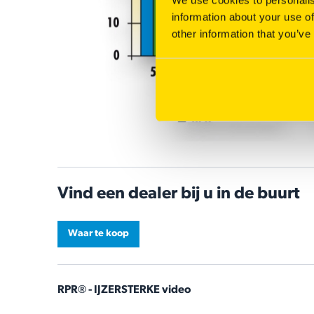
information about your use of
other information that you’ve
Vind een dealer bij u in de buurt
Waar te koop
RPR® - IJZERSTERKE video