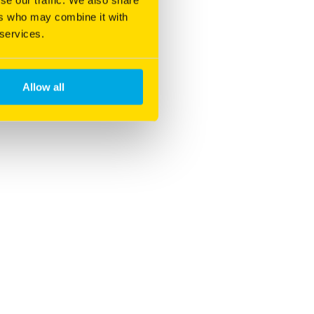
ers who may combine it with
 services.
Allow all