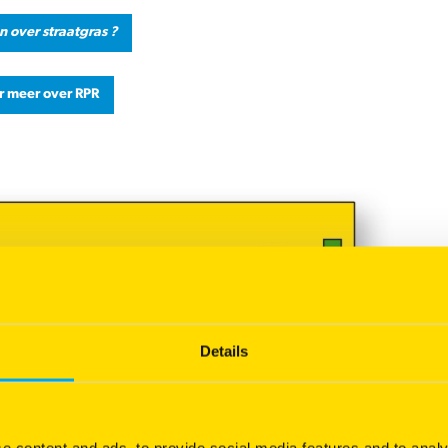
 over straatgras ?
er meer over RPR
Details
e content and ads, to provide social media features and to analy