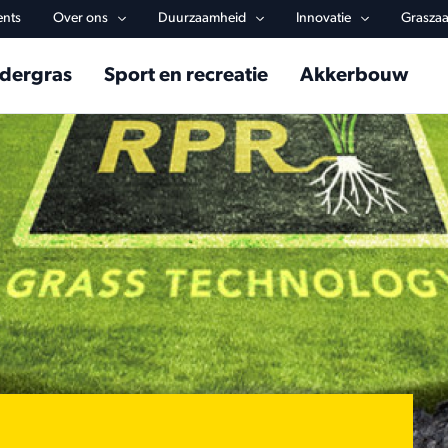
y navigation
ents
Over ons
Duurzaamheid
Innovatie
Graszaa
in navigation
dergras
Sport en recreatie
Akkerbouw