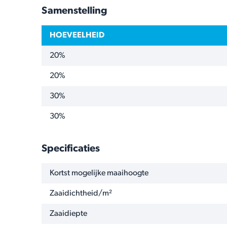
Samenstelling
HOEVEELHEID
20%
20%
30%
30%
Specificaties
NAAM
WAARDE
Kortst mogelijke maaihoogte
Zaaidichtheid/m²
Zaaidiepte