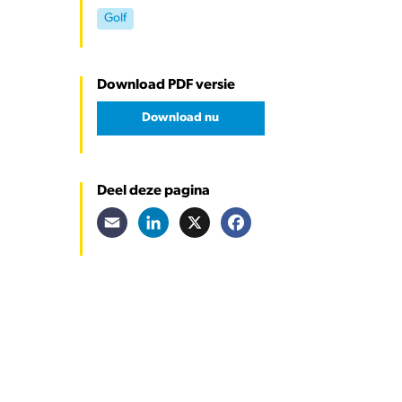
Golf
Download PDF versie
Download nu
Deel deze pagina
Email
LinkedIn
X
Facebook