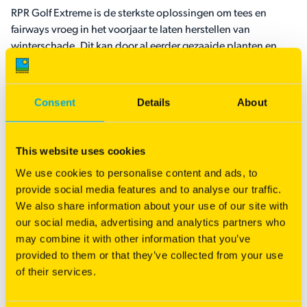
RPR Golf Extreme is de sterkste oplossingen om tees en
fairways vroeg in het voorjaar te laten herstellen van
winterschade. Dit kan door al eerder gezaaide planten en
door nieuwe in- of doorzaai. Het is het bovendien het eerste
mengsel dat in het voorjaar weer actief wordt. Ook blijft het
tot laat in het najaar herstellen van belasting. Kortom, het
Consent
Details
About
helpt je optimaal voor een ijzersterk speelseizoen.
This website uses cookies
We use cookies to personalise content and ads, to
provide social media features and to analyse our traffic.
We also share information about your use of our site with
our social media, advertising and analytics partners who
may combine it with other information that you’ve
Vind een dealer bij u in de buurt
provided to them or that they’ve collected from your use
of their services.
Waar te koop