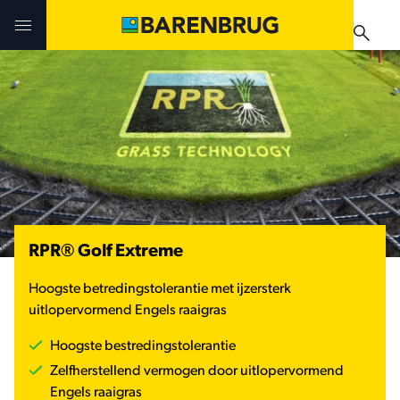
Skip to main content
Uitdagingen en oplossingen
Uitdagingen en oplossingen
Uitdagingen en oplossingen
Technologieën
Technologieën
Producten
Producten
Producten
Teelthandleidingen
Nieuws & Events
RPR® Golf Extreme
Praktijkervaringen
Verkooppunten
Verkooppunten
Hoogste betredingstolerantie met ijzersterk
Teelthandleidingen
Nieuws & Events
uitlopervormend Engels raaigras
Nieuws & Events
Hoogste bestredingstolerantie
Verkooppunten
Zelfherstellend vermogen door uitlopervormend
Engels raaigras