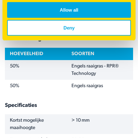
Allow all
RPR® - IJZERSTERKE video
Deny
Samenstelling
HOEVEELHEID
SOORTEN
50%
Engels raaigras - RPR®
Technology
50%
Engels raaigras
Specificaties
NAAM
WAARDE
Kortst mogelijke
> 10 mm
maaihoogte