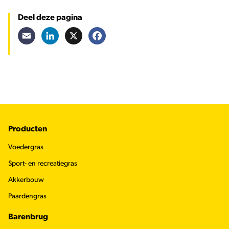
Deel deze pagina
Email
LinkedIn
X
Facebook
Footer
Producten
Voedergras
Sport- en recreatiegras
Akkerbouw
Paardengras
Barenbrug