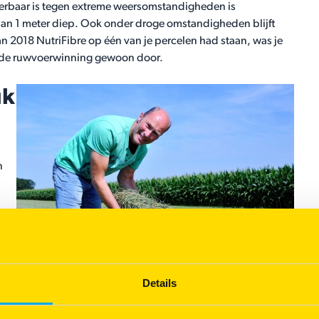
erbaar is tegen extreme weersomstandigheden is
 dan 1 meter diep. Ook onder droge omstandigheden blijft
n 2018 NutriFibre op één van je percelen had staan, was je
g de ruwvoerwinning gewoon door.
uk
n
.
 dat
en
ard
Details
g