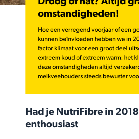
Droog of nat? Altijd 
omstandigheden!
Hoe een verregend voorjaar of een g
kunnen beïnvloeden hebben we in 201
factor klimaat voor een groot deel ui
extreem koud of extreem warm: het k
deze omstandigheden altijd verzekerd 
melkveehouders steeds bewuster voor
Had je NutriFibre in 2018
enthousiast