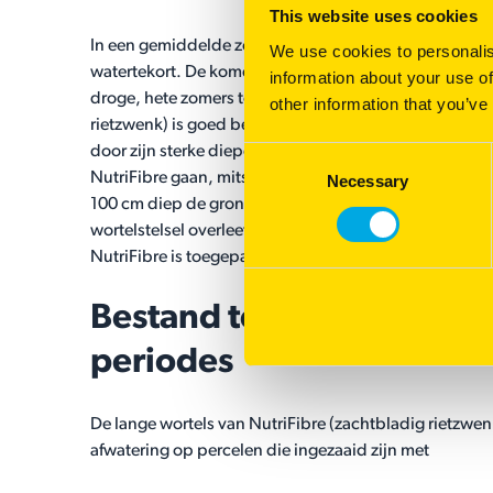
This website uses cookies
In een gemiddelde zomer heeft gras drie maanden
We use cookies to personalis
watertekort. De komende decennia neemt de kans op
information about your use of
droge, hete zomers toe. NutriFibre (zachtbladig
other information that you’ve
rietzwenk) is goed bestand tegen deze droge periode
door zijn sterke diepe beworteling. De wortels van
Consent
NutriFibre gaan, mits de bodem het toelaat, meer dan
Necessary
Selection
100 cm diep de grond in. Dankzij het sterke grote
wortelstelsel overleeft NutriFibre deze droge periodes
NutriFibre is toegepast in het mengsel
Structuur
.
Bestand tegen natte
periodes
De lange wortels van NutriFibre (zachtbladig rietzwe
afwatering op percelen die ingezaaid zijn met