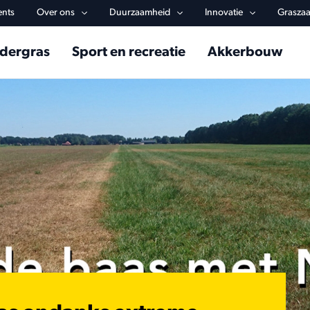
y navigation
ents
Over ons
Duurzaamheid
Innovatie
Graszaa
in navigation
dergras
Sport en recreatie
Akkerbouw