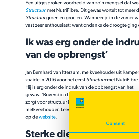
Een uitgesproken voorbeeld van zo’n mengsel dat we
Structuur
met NutriFibre. Dit gewas wortelt tot meer
Structuur
groen en groeien. Wanneer je in de zomer va
vast zeer enthousiast: want ondanks de droogte gin
Ik was erg onder de indr
van de opbrengst’
Jan Bernhard van Ittersum, melkveehouder uit Kampe
zaaide in 2016 voor het eerst
Structuur
met NutriFibre
Hij is erg onder de indruk van de opbrengst van het
gewas. 'Bovendien heeft het gewas structuurrijk blad
zorgt voor structuur in het rantsoen', aldus de tevred
melkveehouder. Lees de hele reportage met Jan Bernh
op de
website
.
Consent
Sterke diepe bewortelin