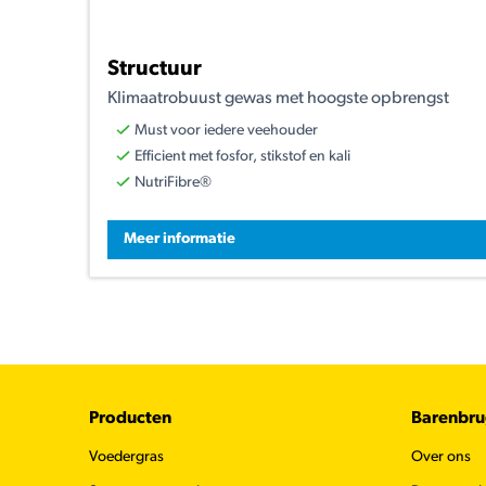
Structuur
Klimaatrobuust gewas met hoogste opbrengst
Must voor iedere veehouder
Efficient met fosfor, stikstof en kali
NutriFibre®
Meer informatie
Footer
Producten
Barenbr
Voedergras
Over ons