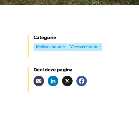
Categorie
Melkveehouder
Vleesveehouder
Deel deze pagina
Email
LinkedIn
X
Facebook