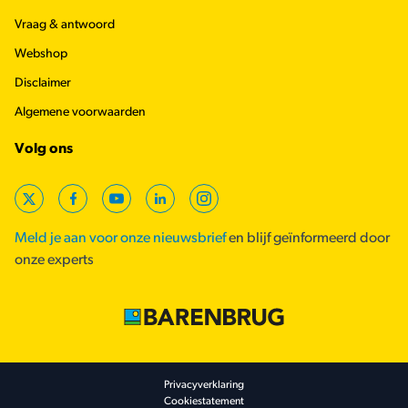
Vraag & antwoord
Webshop
Disclaimer
Algemene voorwaarden
Volg ons
X
Facebook
YouTube
LinkedIn
Instagram
Meld je aan voor onze nieuwsbrief
en blijf geïnformeerd door
onze experts
Footer secondary
Privacyverklaring
Cookiestatement