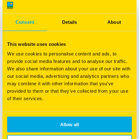
uiteindelijk de kwaliteit van een weide.
Consent
Details
About
Klik hier voor meer informatie!
This website uses cookies
We use cookies to personalise content and ads, to
Laag Fructaangehalte
provide social media features and to analyse our traffic.
We also share information about your use of our site with
our social media, advertising and analytics partners who
may combine it with other information that you’ve
provided to them or that they’ve collected from your use
of their services.
Allow all