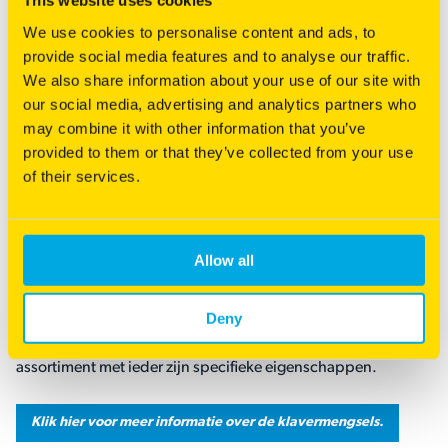
This website uses cookies
Het optimale maaimoment
We use cookies to personalise content and ads, to
provide social media features and to analyse our traffic.
We also share information about your use of our site with
Naast het gebruik van klaver in een weide is het optimale
our social media, advertising and analytics partners who
maaimoment essentieel voor een hoog eiwitgehalte in het
may combine it with other information that you’ve
gras. Stel, bij een snede van 3500 kilo droge stof is het
provided to them or that they’ve collected from your use
aandeel eiwit 560 kilo. Dit is een ideaal maaimoment, immers
of their services.
het eiwitgehalte is dan 16%. Als het gras door groeit komt er
gemiddeld per dag 300 kilo droge stof bij. Echter het
aandeel eiwit blijft 560 kilo, met het gevolg dat het
eiwitgehalte van het gras daalt.
Allow all
Deny
Klavermengsels
Barenbrug heeft een aantal klavermengsels in haar
assortiment met ieder zijn specifieke eigenschappen.
Klik hier voor meer informatie over de klavermengsels.