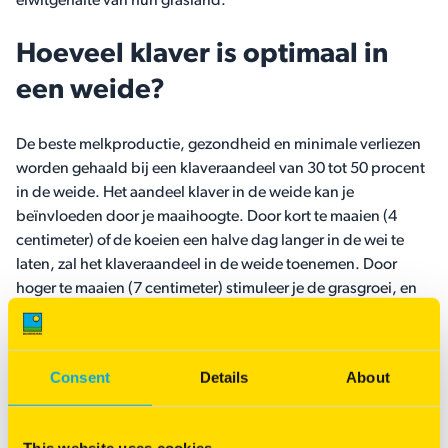
eiwitgehalte van hun grasland.
Hoeveel klaver is optimaal in
een weide?
De beste melkproductie, gezondheid en minimale verliezen
worden gehaald bij een klaveraandeel van 30 tot 50 procent
in de weide. Het aandeel klaver in de weide kan je
beïnvloeden door je maaihoogte. Door kort te maaien (4
centimeter) of de koeien een halve dag langer in de wei te
laten, zal het klaveraandeel in de weide toenemen. Door
hoger te maaien (7 centimeter) stimuleer je de grasgroei, en
zal het klaveraandeel lager worden.
Klik hier voor tips over succesvol aanleggen van een
Consent
Details
About
grasklaverweide