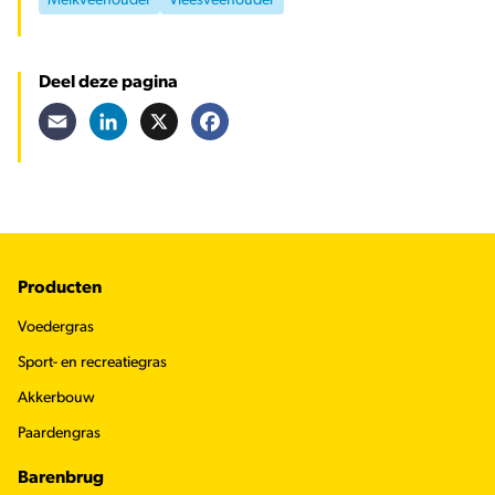
Melkveehouder
Vleesveehouder
Deel deze pagina
Email
LinkedIn
X
Facebook
Footer
Producten
Voedergras
Sport- en recreatiegras
Akkerbouw
Paardengras
Barenbrug