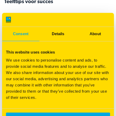
Teelttips voor succes
Vergroot je succes met onderstaande teelttips:
Zaai Duet niet dieper dan 0,5 cm
Consent
Details
About
Meng 8 kg Duet met 30-40 kg graszaad / ha
This website uses cookies
pH zandgrond minimaal 5,2 / kleigrond minimaal 6,5
We use cookies to personalise content and ads, to
Zaai gras met rode klaver bij voorkeur aan het einde van
provide social media features and to analyse our traffic.
de zomer
We also share information about your use of our site with
our social media, advertising and analytics partners who
Strooi in het voorjaar maximaal 100 kilo N per hectare en
may combine it with other information that you’ve
verdeel dit over de eerste en tweede snede
provided to them or that they’ve collected from your use
of their services.
Hanteer een ruimere maai interval dan bij uitsluitend gras
Houd een maaihoogte aan van minimaal 7 centimeter