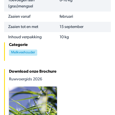
NAAM
WAARDE
Toevoegen aan
8-10 kg
(gras)mengsel
Zaaien vanaf
februari
Zaaien tot en met
15 september
Inhoud verpakking
10 kg
Categorie
Melkveehouder
Download onze Brochure
Ruwvoergids 2026