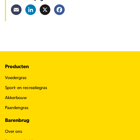
Email
LinkedIn
X
Facebook
Footer
Producten
Voedergras
Sport- en recreatiegras
Akkerbouw
Paardengras
Barenbrug
Over ons