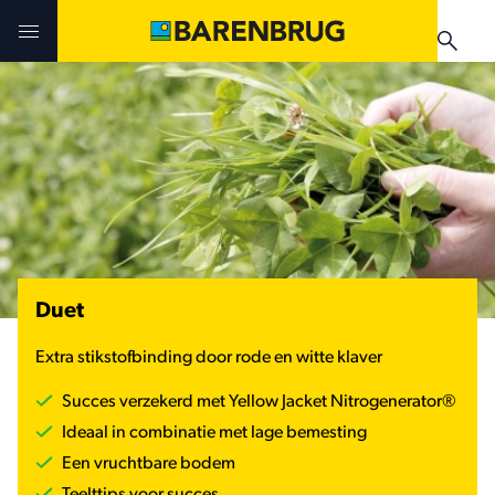
Skip to main content
Uitdagingen en oplossingen
Uitdagingen en oplossingen
Uitdagingen en oplossingen
Technologieën
Technologieën
Producten
Producten
Producten
Teelthandleidingen
Nieuws & Events
Duet
Praktijkervaringen
Verkooppunten
Verkooppunten
Extra stikstofbinding door rode en witte klaver
Teelthandleidingen
Nieuws & Events
Succes verzekerd met Yellow Jacket Nitrogenerator®
Nieuws & Events
Ideaal in combinatie met lage bemesting
Verkooppunten
Een vruchtbare bodem