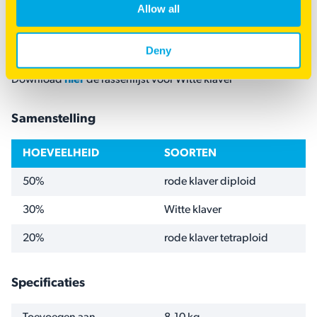
Allow all
Beperk het aantal rijbewegingen op je grasklaverperceel
en laat het perceel met rust bij natte omstandigheden
Deny
Download
hier
de rassenlijst voor Witte klaver
Samenstelling
HOEVEELHEID
SOORTEN
50%
rode klaver diploid
30%
Witte klaver
20%
rode klaver tetraploid
Specificaties