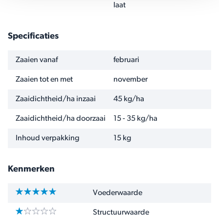
laat
Specificaties
NAAM
WAARDE
Zaaien vanaf
februari
Zaaien tot en met
november
Zaaidichtheid/ha inzaai
45 kg/ha
Zaaidichtheid/ha doorzaai
15 - 35 kg/ha
Inhoud verpakking
15 kg
Kenmerken
Voederwaarde
Structuurwaarde