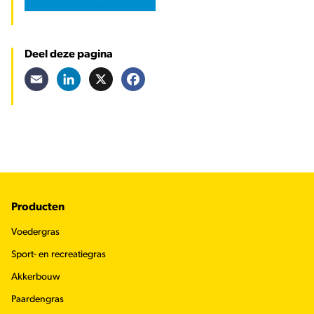
Deel deze pagina
Email
LinkedIn
X
Facebook
Footer
Producten
Voedergras
Sport- en recreatiegras
Akkerbouw
Paardengras