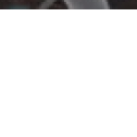
Heb je vragen over rhizobium? Hier zetten
we een aantal vaak gestelde vragen op een
rijtje.
Waarom zijn luzerne zaden met Yellow Jacket
Nitrogenerator beter dan gewone, vooraf geënte
zaden?
De rhizobium-bacteriën in Yellow Jacket Nitrogenerator-
zaden zijn ingebed in een polymeermatrix rond het
zaad. Aan deze matrix zijn extra conserveringsmiddelen
en voedingsstoffen toegevoegd om de houdbaarheid te
verlengen en de rhizobium-bacteriën te behoeden voor
stress. Daarom is het rhizobiumgehalte in Yellow Jacket
Nitrogenerator-zaden veel hoger dan in zaden die enkel
vooraf geënt zijn.