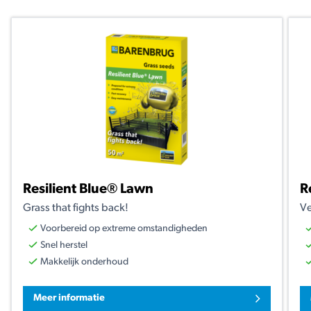
Resilient Blue® Lawn
R
Grass that fights back!
Ve
Voorbereid op extreme omstandigheden
Snel herstel
Makkelijk onderhoud
Meer informatie