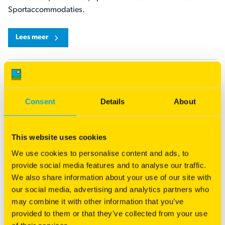
Sportaccommodaties.
Lees meer
Wil je meer weten over Resilient Blue?
Consent
Details
About
®
Resilient Blue
is een nieuwe grastechnologie die
veerkrachtig met extremen zoals stortbuien, zinderende hitte
®
en gortdroge zomers omgaat. Resilient Blue
vangt de
This website uses cookies
klappen van extreme stressperiodes op en vecht zich terug!
We use cookies to personalise content and ads, to
provide social media features and to analyse our traffic.
Lees hier meer over wat Resilient Blue® precies is
We also share information about your use of our site with
our social media, advertising and analytics partners who
may combine it with other information that you’ve
provided to them or that they’ve collected from your use
Langdurige droogte en hitte, hoge ziektedruk en langdurige