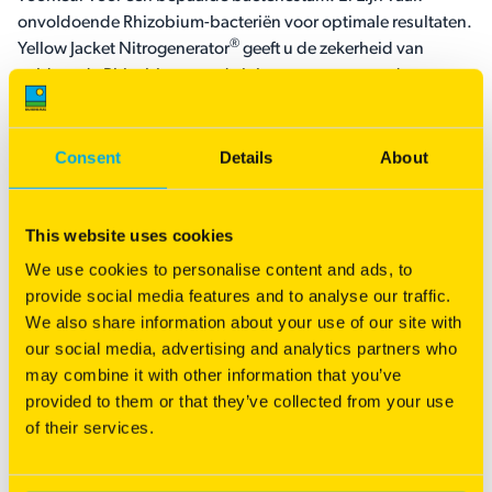
onvoldoende Rhizobium-bacteriën voor optimale resultaten.
®
Yellow Jacket Nitrogenerator
geeft u de zekerheid van
voldoende Rhizobium van de juiste stam en garandeert
succesvolle zaairesultaten.
Consent
Details
About
Gemakkelijker te mengen met graszaad
This website uses cookies
Het gewicht en de grootte van met Yellow Jacket
We use cookies to personalise content and ads, to
®
Nitrogenerator
gecoat klaverzaad maakt het gemakkelijker
provide social media features and to analyse our traffic.
te mengen met graszaad, wat scheiding in de zaaimachine
We also share information about your use of our site with
voorkomt. Het zwaardere gewicht verbetert ook het contact
our social media, advertising and analytics partners who
met de bodem na het zaaien. Omdat Yellow Jacket
may combine it with other information that you’ve
Nitrogenerator® vocht aantrekt en vasthoudt, bevordert het
provided to them or that they’ve collected from your use
ook de kieming. Kortom: waarom genoegen nemen met
of their services.
minder dan het beste? Kies voor klaver behandeld met
®
Yellow Jacket Nitrogenerator
.