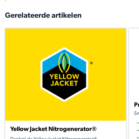
Gerelateerde artikelen
P
Sn
Yellow Jacket Nitrogenerator®