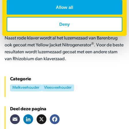
Allow all
®
Luzerne met Yellow Jacket Nitrogenerator
Deny
Naast rode klaver wordt al het luzernezaad van Barenbrug
®
ook gecoat met Yellow Jacket Nitrogenerator
. Voor de beste
resultaten wordt luzernezaad gecoat met een andere stam
van Rhizobium dan klaverzaad.
Categorie
Melkveehouder
Vleesveehouder
Deel deze pagina
Email
LinkedIn
X
Facebook