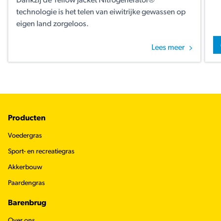
Dankzij de Yellow Jacket Nitrogenerator®
technologie is het telen van eiwitrijke gewassen op
eigen land zorgeloos.
Lees meer
Footer
Producten
Voedergras
Sport- en recreatiegras
Akkerbouw
Paardengras
Barenbrug
Over ons