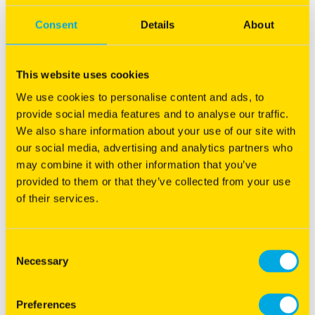
toe te voegen om ervoor te zorgen dat deze plekken snel
bedekt worden.
Consent
Details
About
Tot slot: de finishing touch
This website uses cookies
Jonge klaverplanten hebben wat tijd nodig om zich te
We use cookies to personalise content and ads, to
vestigen. Een goede start is daarom zeker het halve werk.
provide social media features and to analyse our traffic.
We also share information about your use of our site with
Binnen twee maanden na het zaaien: maaien of begrazen
our social media, advertising and analytics partners who
Als je de weide binnen twee maanden na het zaaien maait of
may combine it with other information that you’ve
begraast, zal er voldoende zonlicht de jonge klaverplanten
provided to them or that they’ve collected from your use
bereiken en zullen ze goed groeien.
of their services.
Beperk mesttoepassingen bij herfstzaai
Dit voorkomt dat
het gras dominant wordt en de klaver verdringt, waardoor
Consent
deze stopt met groeien of verdwijnt. Klaver heeft zonlicht
Necessary
Selection
nodig om goed te ontwikkelen.
Preferences
Mechanische onkruidbestrijding
Omdat de capaciteit voor