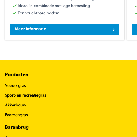
Ideaal in combinatie met lage bemesting
Een vruchtbare bodem
Meer informatie
Footer
Producten
Voedergras
Sport- en recreatiegras
Akkerbouw
Paardengras
Barenbrug