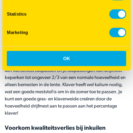
onkruidbestrijding beperkt is in een weide met gras en
klaver, is mechanische onkruidbestrijding de beste optie.
Statistics
Chemicaliën zijn toegestaan, maar hebben een beperkt
resultaat of hebben een lange tijd nodig om een goed
Marketing
resultaat te geven.
Pas stikstoftoepassingen aan
OK
Klaver houdt niet van stikstof. Daarom moet je een minimum
aan kunstmest toepassen en je toepassingen van drijfmest
beperken tot ongeveer 2/3 van een normale hoeveelheid en
alleen bemesten in de lente. Klaver heeft wel kalium nodig,
wat een goede meststof is om in de zomer toe te passen. Je
kunt een goede gras- en klaverweide creëren door de
hoeveelheid drijfmest aan te passen aan het percentage
klaver!
Voorkom kwaliteitsverlies bij inkuilen