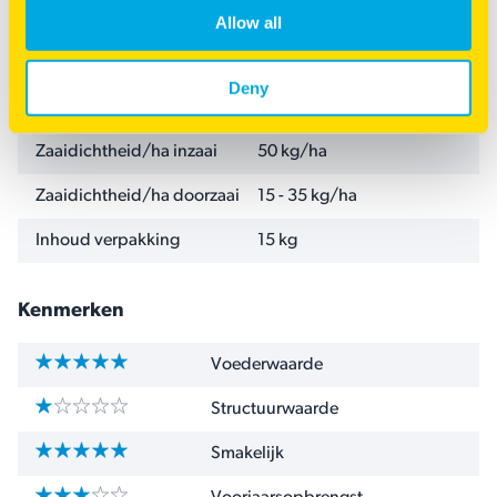
Specificaties
Allow all
NAAM
WAARDE
Zaaien vanaf
februari
Deny
Zaaien tot en met
november
Zaaidichtheid/ha inzaai
50 kg/ha
Zaaidichtheid/ha doorzaai
15 - 35 kg/ha
Inhoud verpakking
15 kg
Kenmerken
Voederwaarde
Structuurwaarde
Smakelijk