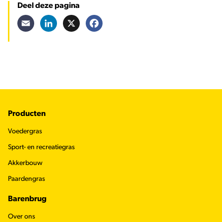
Deel deze pagina
Email
LinkedIn
X
Facebook
Footer
Producten
Voedergras
Sport- en recreatiegras
Akkerbouw
Paardengras
Barenbrug
Over ons