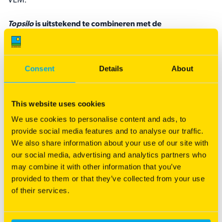
VEM.
Topsilo
is uitstekend te combineren met de
klavermengsels
Quartet
(3-5 kg/ha) of
Duet
(8-10
kg/ha).
Consent
Details
About
Samenstelling
HOEVEELHEID
SOORTEN
This website uses cookies
We use cookies to personalise content and ads, to
40%
Engels raaigras tetraploïd
provide social media features and to analyse our traffic.
laat
We also share information about your use of our site with
30%
Engels raaigras tetraploïd
our social media, advertising and analytics partners who
middentijds
may combine it with other information that you’ve
provided to them or that they’ve collected from your use
30%
Engels raaigras tetraploïd
of their services.
middentijds