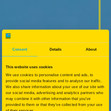
Consent
Details
About
This website uses cookies
We use cookies to personalise content and ads, to
provide social media features and to analyse our traffic.
We also share information about your use of our site with
our social media, advertising and analytics partners who
may combine it with other information that you’ve
provided to them or that they’ve collected from your use
of their services.