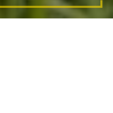
Beste boeren
Het maken van een biodiversiteitsgericht bouwplan wordt
steeds belangrijker. Het vormt de basis voor duurzame
voederteelt. Door een uitgebalanceerde mix van gewassen
kun je extreme weersomstandigheden weerstaan, de
gezondheid van de bodem verbeteren en voedzaam en
eiwitrijk ruwvoer oogsten.
De Barenbrug concepten zijn ontworpen om gezond ruwvoer
te produceren.
Onze oplossingen