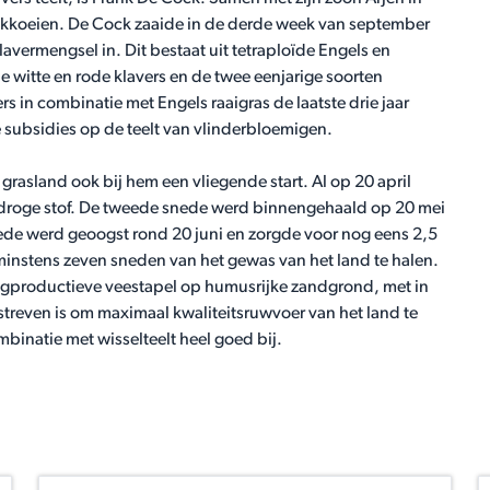
elkkoeien. De Cock zaaide in de derde week van september
avermengsel in. Dit bestaat uit tetraploïde Engels en
de witte en rode klavers en de twee eenjarige soorten
ers in combinatie met Engels raaigras de laatste drie jaar
e subsidies op de teelt van vlinderbloemigen.
grasland ook bij hem een vliegende start. Al op 20 april
 droge stof. De tweede snede werd binnengehaald op 20 mei
nede werd geoogst rond 20 juni en zorgde voor nog eens 2,5
 minstens zeven sneden van het gewas van het land te halen.
ogproductieve veestapel op humusrijke zandgrond, met in
streven is om maximaal kwaliteitsruwvoer van het land te
mbinatie met wisselteelt heel goed bij.