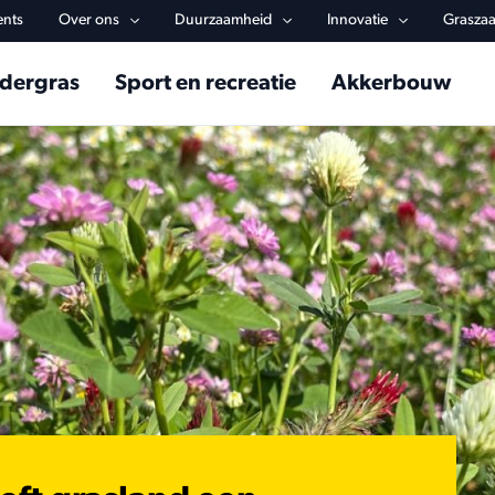
y navigation
ents
Over ons
Duurzaamheid
Innovatie
Graszaa
in navigation
dergras
Sport en recreatie
Akkerbouw