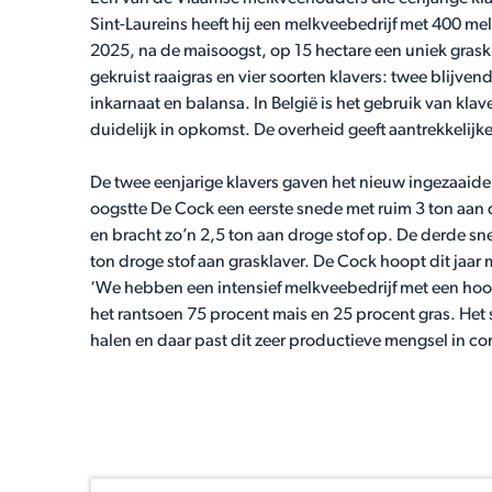
Sint-Laureins heeft hij een melkveebedrijf met 400 m
2025, na de maisoogst, op 15 hectare een uniek graskl
gekruist raaigras en vier soorten klavers: twee blijven
inkarnaat en balansa. In België is het gebruik van klav
duidelijk in opkomst. De overheid geeft aantrekkelijk
De twee eenjarige klavers gaven het nieuw ingezaaide 
oogstte De Cock een eerste snede met ruim 3 ton aan
en bracht zo’n 2,5 ton aan droge stof op. De derde s
ton droge stof aan grasklaver. De Cock hoopt dit jaar
‘We hebben een intensief melkveebedrijf met een ho
het rantsoen 75 procent mais en 25 procent gras. Het 
halen en daar past dit zeer productieve mengsel in co