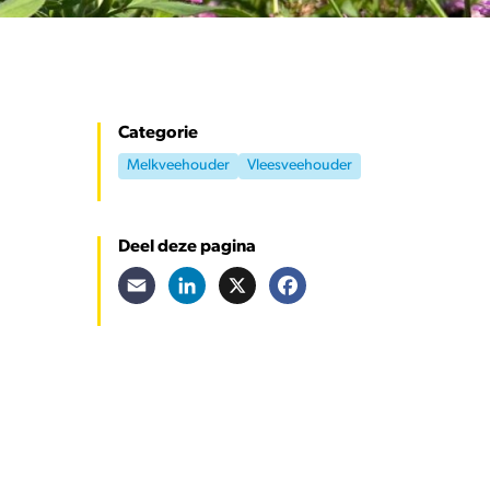
Categorie
Melkveehouder
Vleesveehouder
Deel deze pagina
Email
LinkedIn
X
Facebook