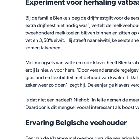
Experiment voor herhaling vatba
Bij de familie Blenke sloeg de drijfmestgift voor de ee
extra drijfmest niet nodig was’, vertelt de melkveehoud
tweehonderd melkkoeien blijven binnen en zitten op
vet en 3,58% eiwit. Hij streeft naar eiwitrijke eerst
zomerstalvoeren.
Met mengsels van witte en rode klaver heeft Blenke al
erbij is nieuw voor hem. ‘Door veranderende regelgev
grasland en flexibiliteit met behoud van kwaliteit. Dat
zeker weer zo doen’, zegt hij. De eenjarige klavers ver
Is dat niet een nadeel? Niehof: ‘In feite nemen de mee
Daardoor is dit mengsel vooral interessant als boost 
Ervaring Belgische veehouder
Een van de Vlaamse melkveehouders die eenjarige klave