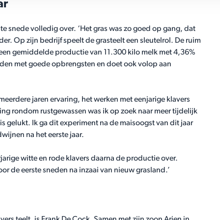
ar
rste snede volledig over. ‘Het gras was zo goed op gang, dat
er. Op zijn bedrijf speelt de grasteelt een sleutelrol. De ruim
 een gemiddelde productie van 11.300 kilo melk met 4,36%
e sneden met goede opbrengsten en doet ook volop aan
 meerdere jaren ervaring, het werken met eenjarige klavers
ing rondom rustgewassen was ik op zoek naar meer tijdelijk
 is gelukt. Ik ga dit experiment na de maisoogst van dit jaar
dwijnen na het eerste jaar.
rjarige witte en rode klavers daarna de productie over.
voor de eerste sneden na inzaai van nieuw grasland.’
rs teelt, is Frank De Cock. Samen met zijn zoon Arjen in