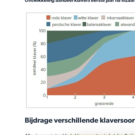
Ontwikkeling aandeel klavers eerste jaar na inzaa
Bijdrage verschillende klaversoo