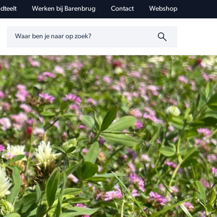
dteelt
Werken bij Barenbrug
Contact
Webshop
Zoeken op trefwoord