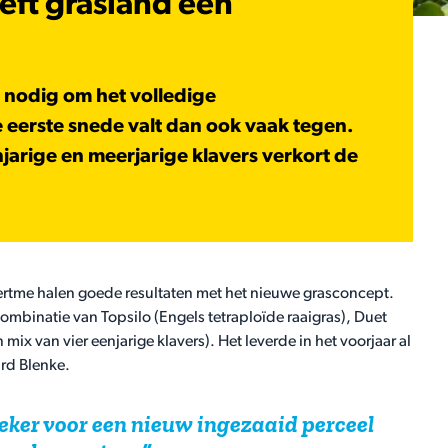
eft grasland een
d nodig om het volledige
e eerste snede valt dan ook vaak tegen.
arige en meerjarige klavers verkort de
ertme halen goede resultaten met het nieuwe grasconcept.
combinatie van Topsilo (Engels tetraploïde raaigras), Duet
n mix van vier eenjarige klavers). Het leverde in het voorjaar al
ard Blenke.
zeker voor een nieuw ingezaaid perceel