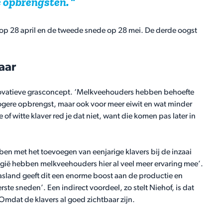
e opbrengsten.
op 28 april en de tweede snede op 28 mei. De derde oogst
aar
novatieve grasconcept. ‘Melkveehouders hebben behoefte
 hogere opbrengst, maar ook voor meer eiwit en wat minder
of witte klaver red je dat niet, want die komen pas later in
en met het toevoegen van eenjarige klavers bij de inzaai
elgië hebben melkveehouders hier al veel meer ervaring mee’.
 grasland geeft dit een enorme boost aan de productie en
eerste sneden’.
Een indirect voordeel, zo stelt Niehof, is dat
Omdat de klavers al goed zichtbaar zijn.