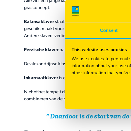
Alle vier een jarige klade klaversoorten in het heeft 
grasconcept:
Balansaklaver
staat bekend om haar hoge productie 
geschikt maakt voor de winterperiode. Een ander gro
Consent
Andere klavers verliezen meestal verteerbaarheid zodr
This website uses cookies
Perzische klaver
past met name goed onder droge 
We use cookies to personalis
De alexandrijnse klaver is een productieve klaver en 
information about your use of
other information that you’ve
Inkarnaatklaver
is een echt allround gewas, dat op a
Niehof bestempelt de combinatie van eenjarige klavers 
combineren van de beste eigenschappen van een hon
Daardoor is de start van d