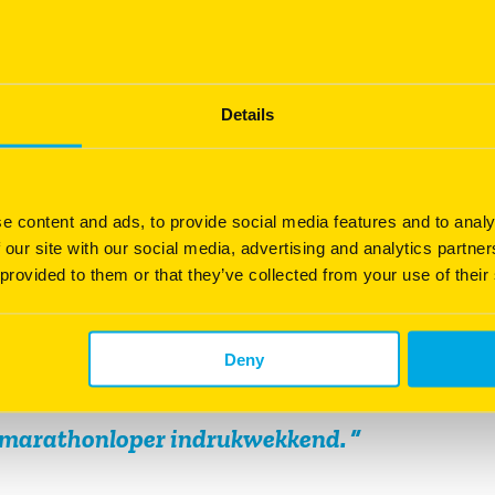
zijn specifieke eigenschappen die bijdragen aan het unieke
in wat koudere of nattere omstandigheden, wat de klaver
ot voordeel van deze klaver is behoud van voederwaarde.
Details
a ze gaan bloeien, de balansa doet dat niet.
omstandigheden.
e content and ads, to provide social media features and to analy
de
 our site with our social media, advertising and analytics partn
 provided to them or that they’ve collected from your use of their
lle grondsoorten past.
met de meerjarige, reguliere witte en rode klavers als het
Deny
derdmetersprinter met die van een marathonloper.
e marathonloper indrukwekkend.