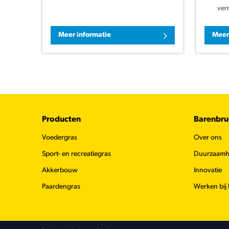
ver
Meer informatie
Meer
Footer
Producten
Barenbr
Voedergras
Over ons
Sport- en recreatiegras
Duurzaamh
Akkerbouw
Innovatie
Paardengras
Werken bij