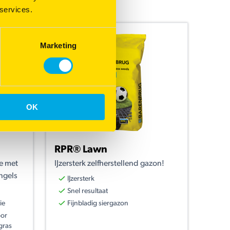
 services.
Marketing
OK
RPR® Lawn
e met
IJzersterk zelfherstellend gazon!
ngels
IJzersterk
Snel resultaat
ie
Fijnbladig siergazon
oor
gras