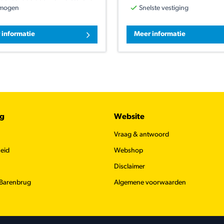
mogen
Snelste vestiging
 informatie
Meer informatie
ug
Website
Vraag & antwoord
eid
Webshop
Disclaimer
 Barenbrug
Algemene voorwaarden