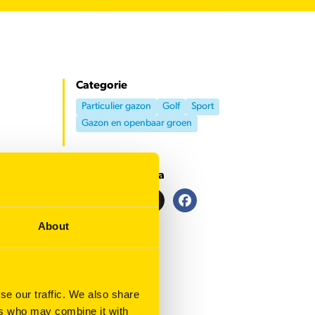
Categorie
Particulier gazon
Golf
Sport
Gazon en openbaar groen
Deel deze pagina
Email
LinkedIn
X
Facebook
About
se our traffic. We also share
ers who may combine it with