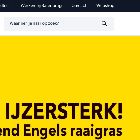
dteelt
Werken bij Barenbrug
Contact
Webshop
Zoeken op trefwoord