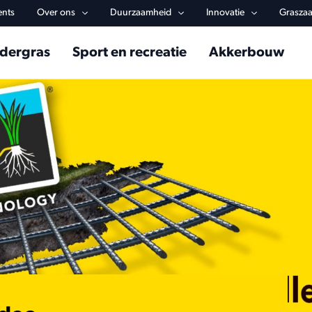
y navigation
ents
Over ons
Duurzaamheid
Innovatie
Graszaa
in navigation
dergras
Sport en recreatie
Akkerbouw