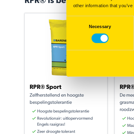
RPR® is beschikbaar in:
other information that you’ve
Consent
Necessary
Selection
RPR® Sport
RPR®
Zelfherstellend en hoogste
De mee
bespelingstolerantie
grasma
roodz
Hoogste bespelingstolerantie
Revolutionair: uitlopervormend
Hoo
Engels raaigras!
Maa
Zeer droogte tolerant
Min