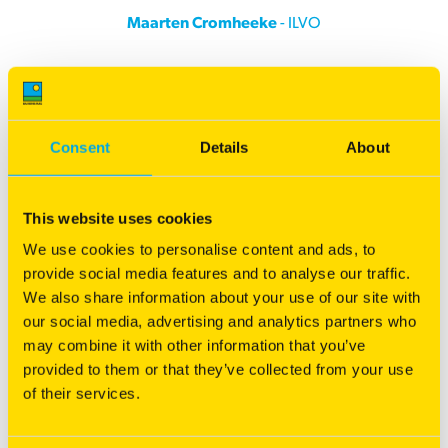
Maarten Cromheeke
- ILVO
Rietzwenk zou minder smakelijk zijn. Koeien
Consent
Details
About
zouden er minder van eten en minder melk
van geven. Kan deze mythe overboord?
This website uses cookies
“Absoluut! Melkveehouders hoeven totaal geen schrik te
We use cookies to personalise content and ads, to
hebben voor het toepassen van rietzwenk. In de rantsoenen
provide social media features and to analyse our traffic.
die we onderzocht hebben met 60 procent drogestof uit
We also share information about your use of our site with
grasklaver, 30 procent droge stof mais en 10 procent droge
our social media, advertising and analytics partners who
stof perspulp, zagen we geen opnameverschillen. Wat
may combine it with other information that you’ve
overblijft zijn alleen ecologische en economische voordelen
provided to them or that they’ve collected from your use
van rietzwenk in combinatie met rode klaver. Ik durf zeker te
of their services.
stellen dat alle mythes over rietzwenk overboord kunnen.”