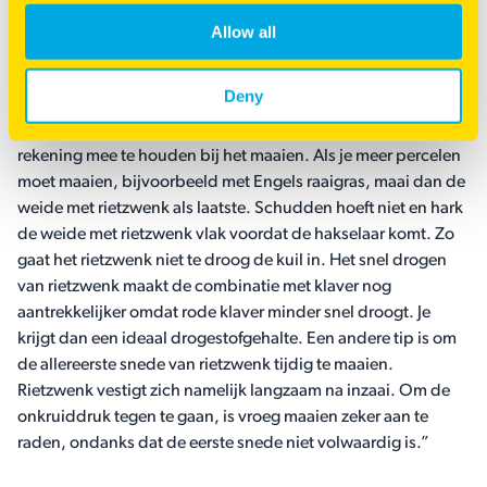
Allow all
Wat zijn tips bij de oogst van rietzwenk?
Deny
“Wanneer rietzwenk gemaaid is, ligt het luchtig op het veld
waardoor het blad snel droogt. Het is belangrijk om hier
rekening mee te houden bij het maaien. Als je meer percelen
moet maaien, bijvoorbeeld met Engels raaigras, maai dan de
weide met rietzwenk als laatste. Schudden hoeft niet en hark
de weide met rietzwenk vlak voordat de hakselaar komt. Zo
gaat het rietzwenk niet te droog de kuil in. Het snel drogen
van rietzwenk maakt de combinatie met klaver nog
aantrekkelijker omdat rode klaver minder snel droogt. Je
krijgt dan een ideaal drogestofgehalte. Een andere tip is om
de allereerste snede van rietzwenk tijdig te maaien.
Rietzwenk vestigt zich namelijk langzaam na inzaai. Om de
onkruiddruk tegen te gaan, is vroeg maaien zeker aan te
raden, ondanks dat de eerste snede niet volwaardig is.”