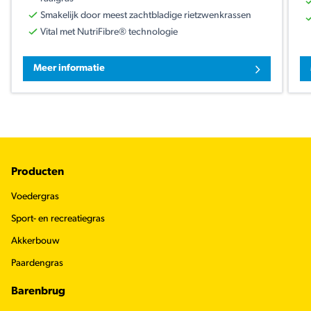
Smakelijk door meest zachtbladige rietzwenkrassen
Vital met NutriFibre® technologie
Meer informatie
Footer
Producten
Voedergras
Sport- en recreatiegras
Akkerbouw
Paardengras
Barenbrug