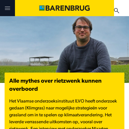
Skip to main content
Uitdagingen en oplossingen
Uitdagingen en oplossingen
Uitdagingen en oplossingen
Technologieën
Technologieën
Producten
Producten
Producten
Teelthandleidingen
Nieuws & Events
Alle mythes over rietzwenk kunnen
Praktijkervaringen
Verkooppunten
overboord
Verkooppunten
Teelthandleidingen
Nieuws & Events
Het Vlaamse onderzoeksinstituut ILVO heeft onderzoek
Nieuws & Events
gedaan (Klimgras) naar mogelijke strategieën voor
grasland om in te spelen op klimaatverandering. Het
Verkooppunten
leverde verrassende uitkomsten op, vooral over